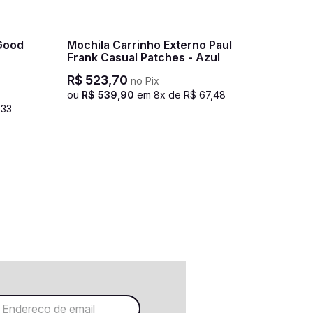
Good
Mochila Carrinho Externo Paul
Frank Casual Patches - Azul
R$
523
,
70
no Pix
ou
R$
539
,
90
em
8
x de
R$
67
,
48
,
33