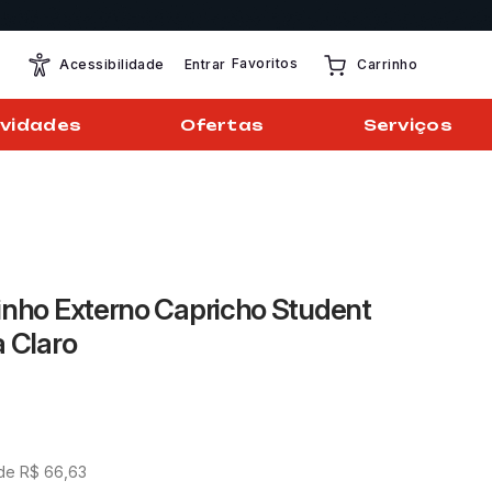
Favoritos
Entrar
Acessibilidade
Carrinho
vidades
Ofertas
Serviços
inho Externo Capricho Student
a Claro
 de
R$
66
,
63