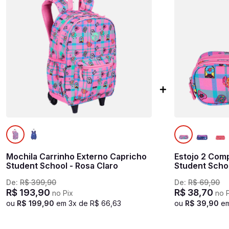
Mochila Carrinho Externo Capricho
Estojo 2 Com
Student School - Rosa Claro
Student Schoo
De:
R$
399
,
90
De:
R$
69
,
90
R$
193
,
90
R$
38
,
70
no Pix
no P
ou
R$
199
,
90
em
3
x de
R$
66
,
63
ou
R$
39
,
90
e