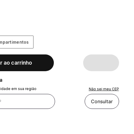
mpartimentos
r ao carrinho
ra
lidade em sua região
Não sei meu CEP
Consultar