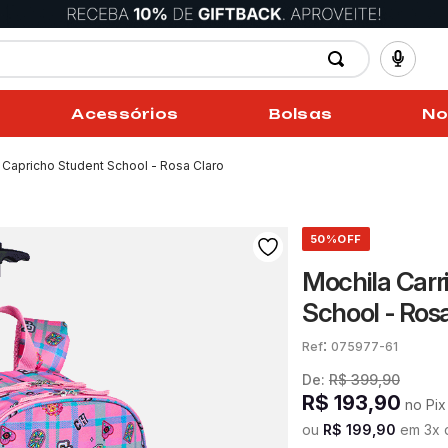
Acessórios
Bolsas
No
 Capricho Student School - Rosa Claro
50%
OFF
Mochila Carr
School - Ros
:
075977-61
De:
R$
399
,
90
R$
193
,
90
no Pix
ou
R$
199
,
90
em
3
x