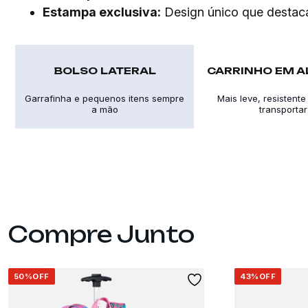
Estampa exclusiva:
Design único que destaca
BOLSO LATERAL
CARRINHO EM A
Garrafinha e pequenos itens sempre
Mais leve, resistente 
a mão
transportar
50%
OFF
43%
OFF