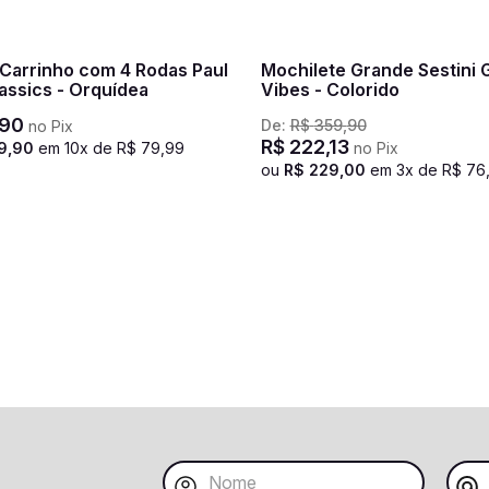
 Carrinho com 4 Rodas Paul
Mochilete Grande Sestini 
assics - Orquídea
Vibes - Colorido
90
De:
R$
359
,
90
no Pix
R$
222
,
13
9
,
90
em
10
x de
R$
79
,
99
no Pix
ou
R$
229
,
00
em
3
x de
R$
76