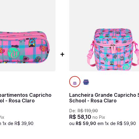
partimentos Capricho
Lancheira Grande Capricho 
l - Rosa Claro
School - Rosa Claro
De:
R$
119
,
90
R$
58
,
10
ix
no Pix
m
1
x de
R$
39
,
90
ou
R$
59
,
90
em
1
x de
R$
59
,
90