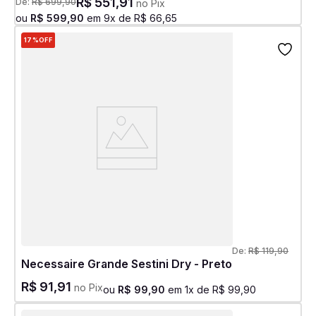
R$
551
,
91
De:
R$
699
,
90
no Pix
ou
R$
599
,
90
em
9
x de
R$
66
,
65
17%
OFF
De:
R$
119
,
90
Necessaire Grande Sestini Dry - Preto
R$
91
,
91
no Pix
ou
R$
99
,
90
em
1
x de
R$
99
,
90