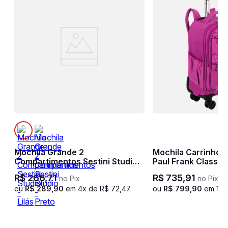
ni
Mochila Grande 2
Mochila Carrinho 
Compartimentos Sestini Studio -
Paul Frank Classic
Lilás
R$
266
,
71
R$
735
,
91
no Pix
no Pix
ou
R$
289
,
90
em
4
x de
R$
72
,
47
ou
R$
799
,
90
em
10
x