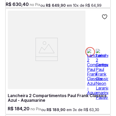
R$
630
,
40
no Pix
ou
R$
649
,
90
em
10
x de
R$
64
,
99
Lancheira 2 Compartimentos Paul Frank Classics
Azul - Aquamarine
R$
184
,
20
no Pix
ou
R$
189
,
90
em
3
x de
R$
63
,
30