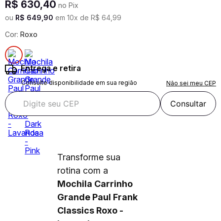
R$
630
,
40
no Pix
ou
R$
649
,
90
em
10
x de
R$
64
,
99
Cor:
Roxo
Entrega e retira
Consulte disponibilidade em sua região
Não sei meu CEP
Consultar
Transforme sua
rotina com a
Mochila Carrinho
Grande Paul Frank
Classics Roxo -