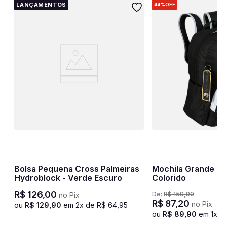
LANÇAMENTOS
44%
OFF
Bolsa Pequena Cross Palmeiras
Mochila Grande Ju
Hydroblock - Verde Escuro
Colorido
R$
126
,
00
De:
R$
159
,
90
no Pix
R$
87
,
20
no Pix
ou
R$
129
,
90
em
2
x de
R$
64
,
95
ou
R$
89
,
90
em
1
x d