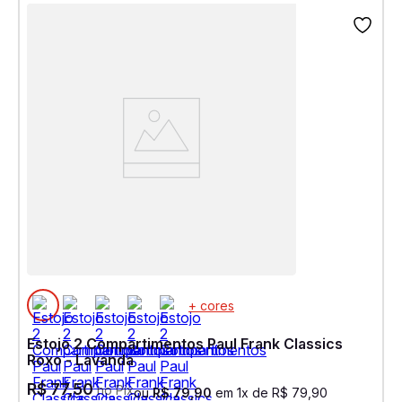
+ cores
Estojo 2 Compartimentos Paul Frank Classics
Roxo - Lavanda
R$
77
,
50
no Pix
ou
R$
79
,
90
em
1
x de
R$
79
,
90