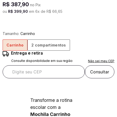
R$
387
,
90
no Pix
ou
R$
399
,
90
em
6
x de
R$
66
,
65
Tamanho:
Carrinho
Carrinho
2 compartimentos
Entrega e retira
Consulte disponibilidade em sua região
Não sei meu CEP
Consultar
Transforme a rotina
escolar com a
Mochila Carrinho