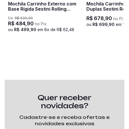
ni
Mochila Carrinho Externo com
Mochila Carrinho 
Base Rígida Sestini Rolling
Duplas Sestini Roll
Hydroblock - Azul Noturno
Hydroblock - Pret
R$
678
,
90
De:
R$
539
,
90
no Pix
R$
484
,
90
no Pix
ou
R$
699
,
90
em
10
ou
R$
499
,
90
em
8
x de
R$
62
,
48
Quer receber
novidades?
Cadastre-se e receba ofertas e
novidades exclusivas