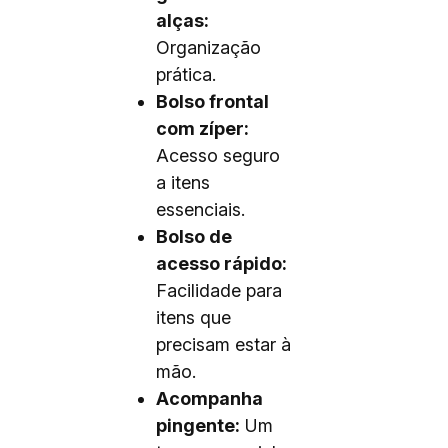
alças:
Organização
prática.
Bolso frontal
com zíper:
Acesso seguro
a itens
essenciais.
Bolso de
acesso rápido:
Facilidade para
itens que
precisam estar à
mão.
Acompanha
pingente:
Um