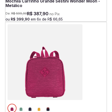
Mochila Carrinho Grande Sestini Wonder Moon -
Metálico
R$
387
,
90
De:
R$
599
,
90
no Pix
ou
R$
399
,
90
em
6
x de
R$
66
,
65