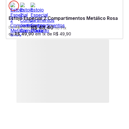
Estojo Especial 2 Compartimentos Metálico Rosa
R$
48
,
40
De:
R$
79
,
90
no Pix
ou
R$
49
,
90
em
1
x de
R$
49
,
90