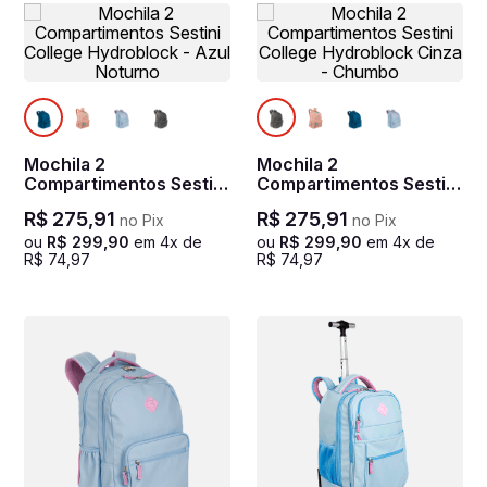
Mochila 2
Mochila 2
Compartimentos Sestini
Compartimentos Sestini
College Hydroblock -
College Hydroblock
R$
275
,
91
R$
275
,
91
no Pix
no Pix
Azul Noturno
Cinza - Chumbo
ou
R$
299
,
90
em
4
x de
ou
R$
299
,
90
em
4
x de
R$
74
,
97
R$
74
,
97