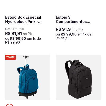
Estojo Box Especial
Estojo 3
Hydroblock Pink -
Compartimentos
Fúcsia
Hydroblock Sky - Azul
R$
91
,
91
De:
R$
119
,
90
no Pix
R$
91
,
91
no Pix
ou
R$
99
,
90
em
1
x de
R$
99
,
90
ou
R$
99
,
90
em
1
x de
R$
99
,
90
7%
OFF