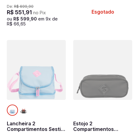
Notebook 15,6 Sestini
Lunch Hydroblock
De:
R$
699
,
90
Hydroblock Work -
Cinza - Chumbo
Esgotado
R$
551
,
91
no Pix
Preto
ou
R$
599
,
90
em
9
x de
R$
66
,
65
Lancheira 2
Estojo 2
Compartimentos Sestini
Compartimentos
Lunch Hydroblock Sky -
Hydroblock Cinza -