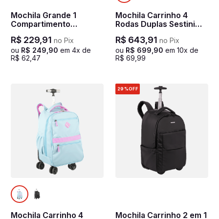
Mochila Grande 1
Mochila Carrinho 4
Compartimento
Rodas Duplas Sestini
Notebook 15,6 Sestini
Rolling Hydroblock -
R$
229
,
91
R$
643
,
91
no Pix
no Pix
Hydroblock Work -
Preto
Preto
ou
R$
249
,
90
em
4
x de
ou
R$
699
,
90
em
10
x de
R$
62
,
47
R$
69
,
99
29%
OFF
Mochila Carrinho 4
Mochila Carrinho 2 em 1