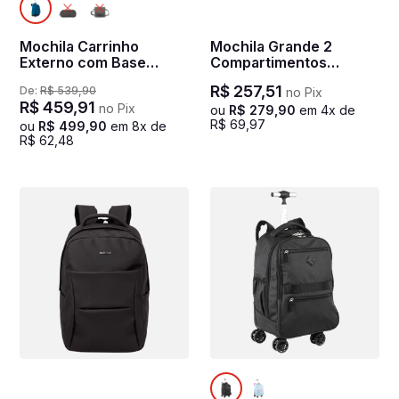
Mochila Carrinho
Mochila Grande 2
Externo com Base
Compartimentos
Rígida Sestini Rolling
Notebook 15,6 Sestini
R$
257
,
51
De:
R$
539
,
90
no Pix
Hydroblock - Azul
Hydroblock Work -
R$
459
,
91
no Pix
Noturno
Preto
ou
R$
279
,
90
em
4
x de
R$
69
,
97
ou
R$
499
,
90
em
8
x de
R$
62
,
48