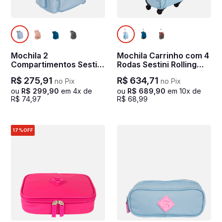
Mochila 2
Mochila Carrinho com 4
Compartimentos Sestini
Rodas Sestini Rolling
College Hydroblock Sky
Hydroblock Sky - Azul
R$
275
,
91
R$
634
,
71
no Pix
no Pix
- Azul
ou
R$
299
,
90
em
4
x de
ou
R$
689
,
90
em
10
x de
R$
74
,
97
R$
68
,
99
17%
OFF