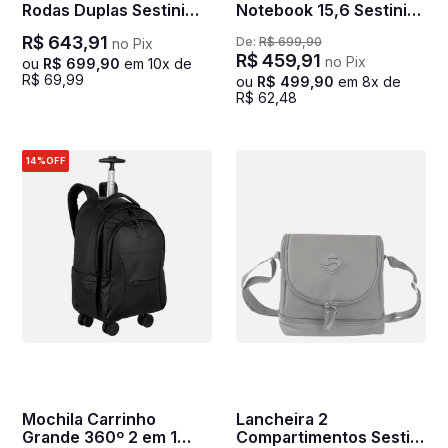
Rodas Duplas Sestini
Notebook 15,6 Sestini
Rolling Hydroblock - Sky
Hydroblock Work -
R$
643
,
91
De:
R$
699
,
90
no Pix
Preto
R$
459
,
91
no Pix
ou
R$
699
,
90
em
10
x de
R$
69
,
99
ou
R$
499
,
90
em
8
x de
R$
62
,
48
14%
OFF
Mochila Carrinho
Lancheira 2
Grande 360º 2 em 1
Compartimentos Sestini