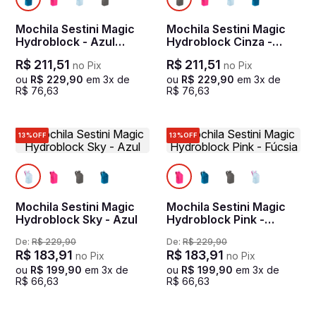
Mochila Sestini Magic
Mochila Sestini Magic
Hydroblock - Azul
Hydroblock Cinza -
Noturno
Chumbo
R$
211
,
51
R$
211
,
51
no Pix
no Pix
ou
R$
229
,
90
em
3
x de
ou
R$
229
,
90
em
3
x de
R$
76
,
63
R$
76
,
63
13%
OFF
13%
OFF
Mochila Sestini Magic
Mochila Sestini Magic
Hydroblock Sky - Azul
Hydroblock Pink -
Fúcsia
De:
R$
229
,
90
De:
R$
229
,
90
R$
183
,
91
R$
183
,
91
no Pix
no Pix
ou
R$
199
,
90
em
3
x de
ou
R$
199
,
90
em
3
x de
R$
66
,
63
R$
66
,
63