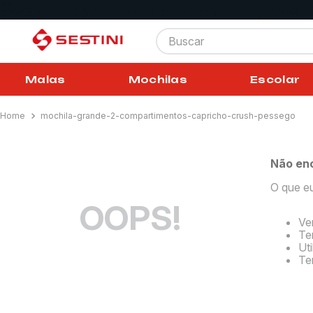
Buscar
Malas
Mochilas
Escolar
mochila-grande-2-compartimentos-capricho-crush-pessego
Não en
O que e
OOPS!
Ve
Ten
Ut
Te