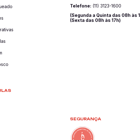
Telefone:
(11) 3123-1600
queado
(Segunda a Quinta das 08h às 
es
(Sexta das 08h às 17h)
ativas
las
m
osco
ULAS
SEGURANÇA