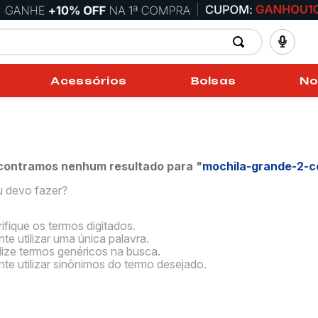
Acessórios
Bolsas
No
contramos nenhum resultado para "
mochila-grande-2-c
u devo fazer?
rifique os termos digitados.
te utilizar uma única palavra.
ilize termos genéricos na busca.
nte utilizar sinônimos do termo desejado.