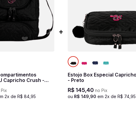
Compartimentos
Estojo Box Especial Caprich
U Capricho Crush -
- Preto
R$
145
,
40
 Pix
no Pix
em
2
x de
R$
84
,
95
ou
R$
149
,
90
em
2
x de
R$
74
,
95