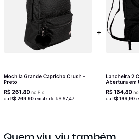
Mochila Grande Capricho Crush -
Lancheira 2 
Preto
Abertura em 
Preto
R$
261
,
80
R$
164
,
80
no Pix
no
ou
R$
269
,
90
em
4
x de
R$
67
,
47
ou
R$
169
,
90
Quem viu, viu também