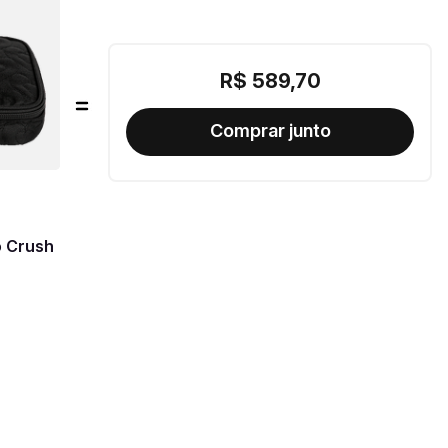
R$
589
,
70
o Crush