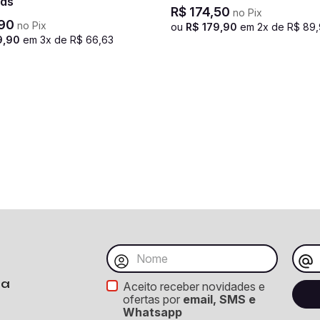
ds
R$
174
,
50
no Pix
90
no Pix
ou
R$
179
,
90
em
2
x de
R$
89
,
9
,
90
em
3
x de
R$
66
,
63
ba
Aceito receber novidades e
ofertas por
email, SMS e
Whatsapp