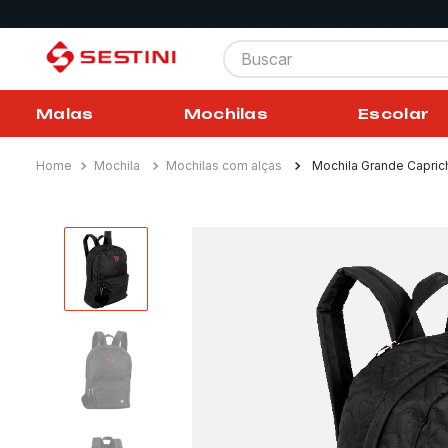
Buscar
Malas
Mochilas
Escolar
Mochila
Mochilas com alças
Mochila Grande Capric