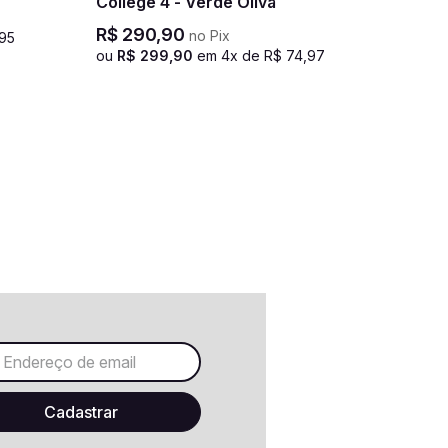
College 4 - Verde Oliva
R$
290
,
90
no Pix
95
ou
R$
299
,
90
em
4
x de
R$
74
,
97