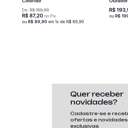
Colorido
Outdoor
R$
193
,
De:
R$
159
,
90
R$
87
,
20
no Pix
ou
R$
19
ou
R$
89
,
90
em
1
x de
R$
89
,
90
Quer receber
novidades?
Cadastre-se e rece
ofertas e novidades
exclusivas