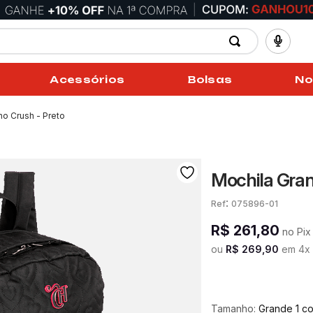
Acessórios
Bolsas
No
ho Crush - Preto
Mochila Gran
:
075896-01
R$
261
,
80
no Pix
ou
R$
269
,
90
em
4
x
Tamanho:
Grande 1 c