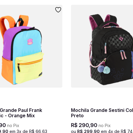
 Grande Paul Frank
Mochila Grande Sestini Col
ic - Orange Mix
Preto
90
R$
290
,
90
no Pix
no Pix
9
,
90
em
3
x de
R$
66
,
63
ou
R$
299
,
90
em
4
x de
R$
74