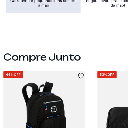
Garrafinha e pequenos itens sempre
Pegou, levou: praticid
a mão
da mão!
44%
OFF
53%
OFF