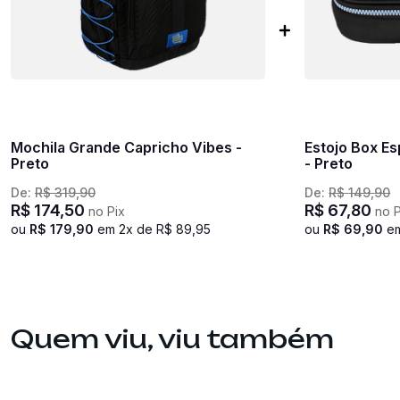
Mochila Grande Capricho Vibes -
Estojo Box Es
Preto
- Preto
De:
R$
319
,
90
De:
R$
149
,
90
R$
174
,
50
R$
67
,
80
no Pix
no P
ou
R$
179
,
90
em
2
x de
R$
89
,
95
ou
R$
69
,
90
e
Quem viu, viu também