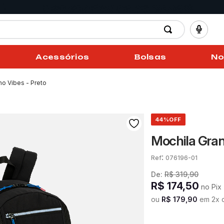
Acessórios
Bolsas
No
ho Vibes - Preto
44%
OFF
Mochila Gran
:
076196-01
De:
R$
319
,
90
R$
174
,
50
no Pix
ou
R$
179
,
90
em
2
x 