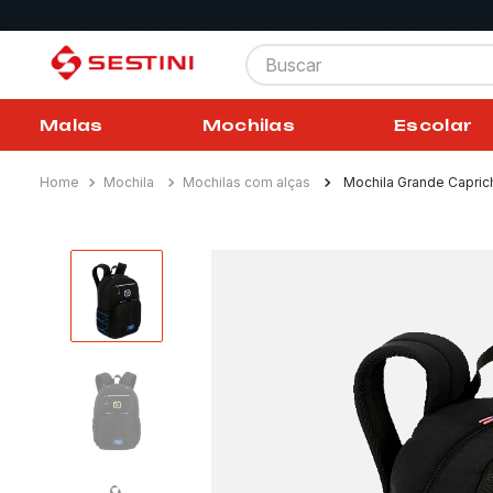
Buscar
Malas
Mochilas
Escolar
Mochila
Mochilas com alças
Mochila Grande Capric