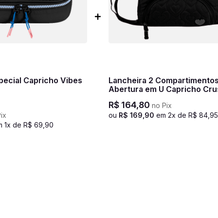
pecial Capricho Vibes
Lancheira 2 Compartimento
Abertura em U Capricho Cru
Preto
R$
164
,
80
no Pix
ix
ou
R$
169
,
90
em
2
x de
R$
84
,
95
m
1
x de
R$
69
,
90