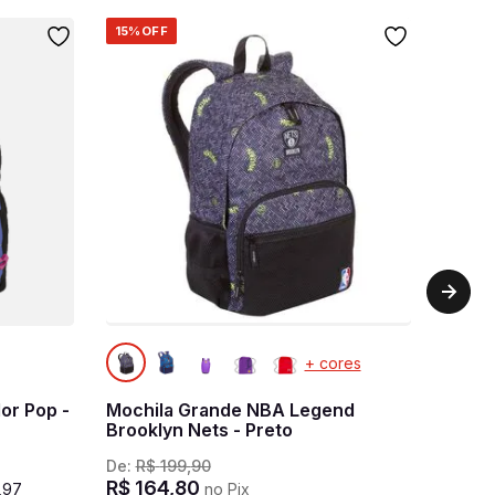
15%
OFF
+ cores
or Pop -
Mochila Grande NBA Legend
Brooklyn Nets - Preto
De:
R$
199
,
90
R$
164
,
80
,
97
no Pix