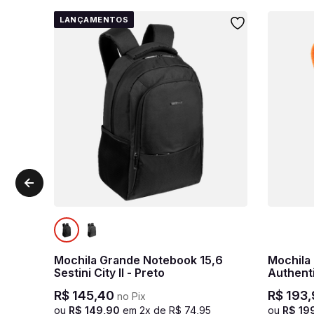
LANÇAMENTOS
Mochila Grande Notebook 15,6
Mochila
Sestini City II - Preto
Authent
R$
145
,
40
R$
193
,
no Pix
ou
R$
149
,
90
em
2
x de
R$
74
,
95
ou
R$
19