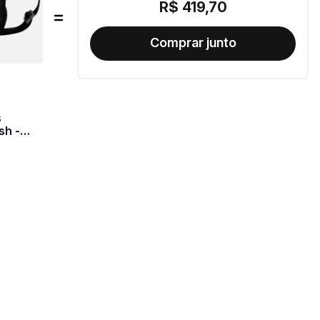
R$
419
,
70
s
sh -