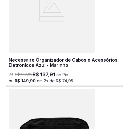
Necessaire Organizador de Cabos e Acessórios
Eletronicos Azul - Marinho
R$
137
,
91
De:
R$
179
,
90
no Pix
ou
R$
149
,
90
em
2
x de
R$
74
,
95