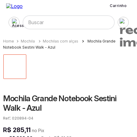
Carrinho
Buscar
Mochila
Mochilas com alças
Mochila Grande
Notebook Sestini Walk - Azul
Mochila Grande Notebook Sestini
Walk - Azul
:
020894-04
R$
285
,
11
no Pix