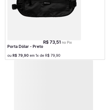
R$
73
,
51
no Pix
Porta Dólar - Preto
ou
R$
79
,
90
em
1
x de
R$
79
,
90