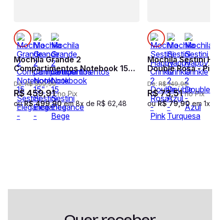
Mochila Grande 2
Mochila Sestini Happy Crin
Compartimentos Notebook 15
Double Rosa - Pink
Sestini Elegance - Preto
De:
R$
509
,
90
De:
R$
149
,
90
R$
459
,
91
R$
73
,
51
no Pix
no Pix
ou
R$
499
,
90
em
8
x de
R$
62
,
48
ou
R$
79
,
90
em
1
x d
Quer receber