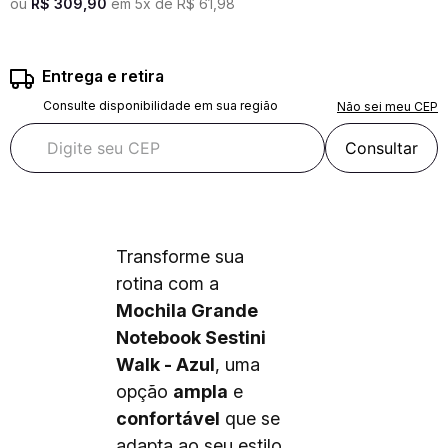
ou
R$
309
,
90
em
5
x de
R$
61
,
98
Entrega e retira
Consulte disponibilidade em sua região
Não sei meu CEP
Consultar
Transforme sua
rotina com a
Mochila Grande
Notebook Sestini
Walk - Azul
, uma
opção
ampla
e
confortável
que se
adapta ao seu estilo