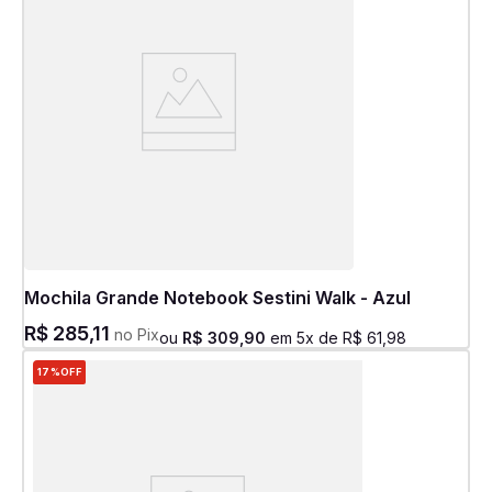
Mochila Grande Notebook Sestini Walk - Azul
R$
285
,
11
no Pix
ou
R$
309
,
90
em
5
x de
R$
61
,
98
17%
OFF