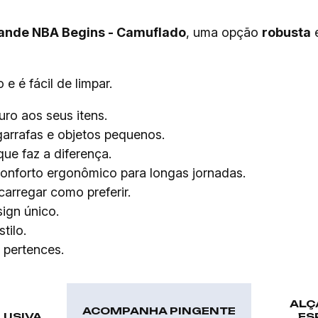
ande NBA Begins - Camuflado
, uma opção
robusta
 e é fácil de limpar.
ro aos seus itens.
garrafas e objetos pequenos.
ue faz a diferença.
nforto ergonômico para longas jornadas.
carregar como preferir.
gn único.
tilo.
 pertences.
ALÇ
ACOMPANHA PINGENTE
LUSIVA
ES