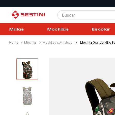
Buscar
Malas
Mochilas
Escolar
Mochila
Mochilas com alças
Mochila Grande NBA B