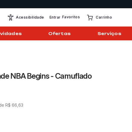
Favoritos
Entrar
Acessibilidade
Carrinho
vidades
Ofertas
Serviços
nde NBA Begins - Camuflado
 de
R$
66
,
63