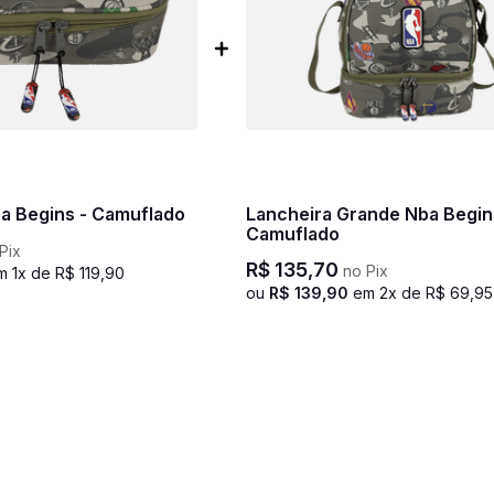
ba Begins - Camuflado
Lancheira Grande Nba Begin
Camuflado
Pix
R$
135
,
70
no Pix
m
1
x de
R$
119
,
90
ou
R$
139
,
90
em
2
x de
R$
69
,
95