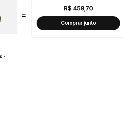
R$
459
,
70
s -