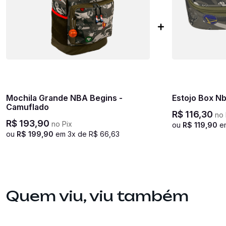
Mochila Grande NBA Begins -
Estojo Box N
Camuflado
R$
116
,
30
no 
R$
193
,
90
no Pix
ou
R$
119
,
90
e
ou
R$
199
,
90
em
3
x de
R$
66
,
63
Quem viu, viu também