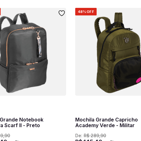
48%
OFF
 Grande Notebook
Mochila Grande Capricho
a Scarf II - Preto
Academy Verde - Militar
59
,
90
De:
R$
289
,
90