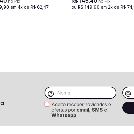
40
R$
145
,
40
no Pix
no Pix
9
,
90
em
4
x de
R$
62
,
47
ou
R$
149
,
90
em
2
x de
R$
74
,
ba
Aceito receber novidades e
ofertas por
email, SMS e
Whatsapp