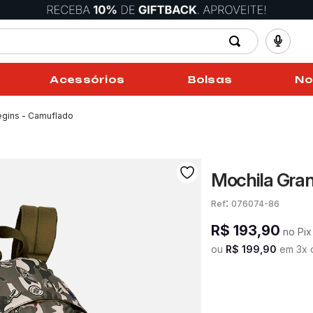
Acessórios
Bolsas
No
egins - Camuflado
Mochila Gra
:
076074-86
R$
193
,
90
no Pix
ou
R$
199
,
90
em
3
x