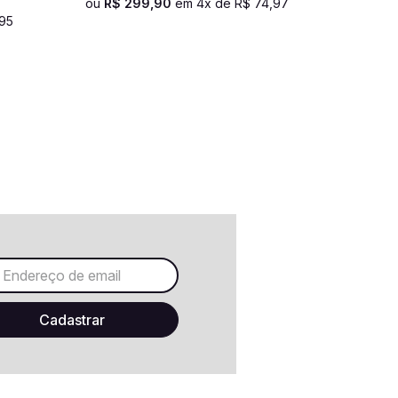
ou
R$
299
,
90
em
4
x de
R$
74
,
97
95