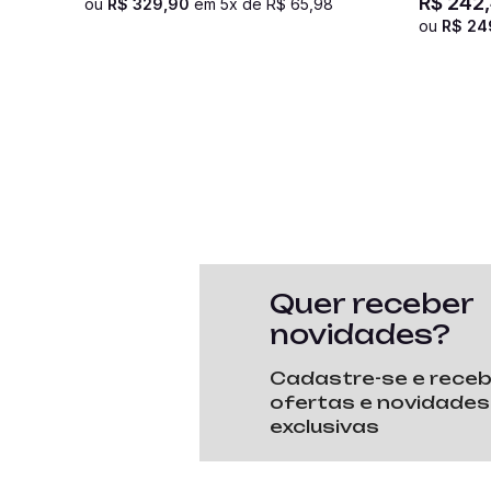
R$
242
,
ou
R$
329
,
90
em
5
x de
R$
65
,
98
ou
R$
24
Quer receber
novidades?
Cadastre-se e rece
ofertas e novidades
exclusivas