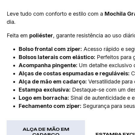
Leve tudo com conforto e estilo com a
Mochila Gr
dia.
Feita em
poliéster
, garante resistência ao uso diário
Bolso frontal com zíper:
Acesso rápido e segu
Bolsos laterais com elástico:
Perfeitos para 
Acompanha pingente:
Um detalhe exclusivo q
Alças de costas espumadas e reguláveis:
Co
Alça de mão em cadarço:
Versatilidade para 
Estampa exclusiva:
Destaque-se com um desi
Logo em borracha:
Sinal de autenticidade e es
Fechamento com zíper:
Segurança para seus
ALÇA DE MÃO EM
ESTAMPA EXC
CADARÇO