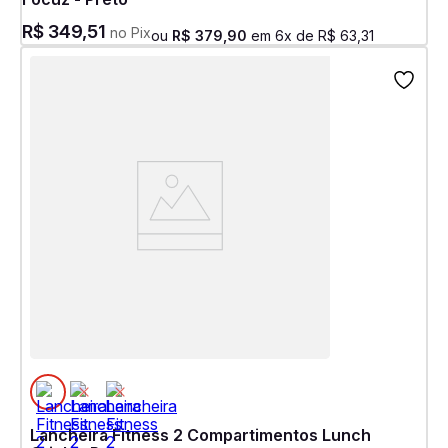
R$
349
,
51
no Pix
ou
R$
379
,
90
em
6
x de
R$
63
,
31
Lancheira Fitness 2 Compartimentos Lunch