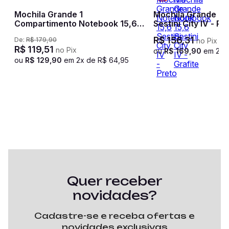
Mochila Grande 1
Mochila Grande No
Compartimento Notebook 15,6
Sestini City IV - Pr
Sestini Connect - Preto
R$
156
,
31
De:
R$
179
,
90
no Pix
R$
119
,
51
no Pix
ou
R$
169
,
90
em
2
x 
ou
R$
129
,
90
em
2
x de
R$
64
,
95
Quer receber
novidades?
Cadastre-se e receba ofertas e
novidades exclusivas