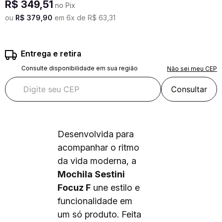
R$
349
,
51
no Pix
ou
R$
379
,
90
em
6
x de
R$
63
,
31
Entrega e retira
Consulte disponibilidade em sua região
Não sei meu CEP
Consultar
Desenvolvida para
acompanhar o ritmo
da vida moderna, a
Mochila Sestini
Focuz F
une estilo e
funcionalidade em
um só produto. Feita