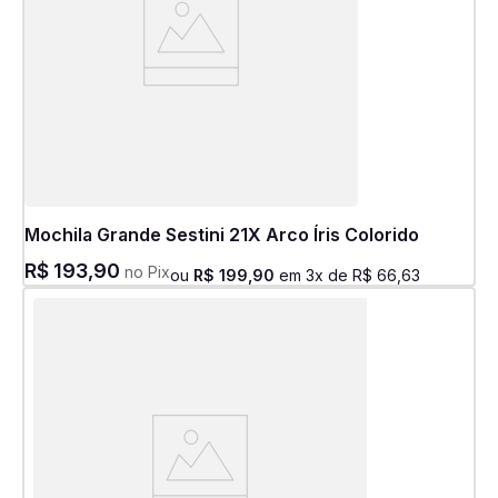
Mochila Grande Sestini 21X Arco Íris Colorido
R$
193
,
90
no Pix
ou
R$
199
,
90
em
3
x de
R$
66
,
63