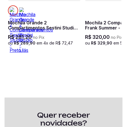
Mochila Grande 2
Mochila 2 Compart
Compartimentos Sestini Studio -
Frank Summer - Lil
Preto
R$
281
,
20
R$
320
,
00
no Pix
no Pix
ou
R$
289
,
90
em
4
x de
R$
72
,
47
ou
R$
329
,
90
em
5
x
Quer receber
novidades?