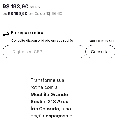
R$
193
,
90
no Pix
ou
R$
199
,
90
em
3
x de
R$
66
,
63
Entrega e retira
Consulte disponibilidade em sua região
Não sei meu CEP
Consultar
Transforme sua
rotina com a
Mochila Grande
Sestini 21X Arco
Íris Colorido
, uma
opção
espaçosa
e