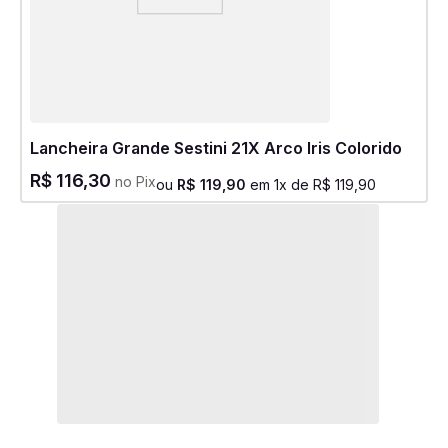
Lancheira Grande Sestini 21X Arco Iris Colorido
R$
116
,
30
no Pix
ou
R$
119
,
90
em
1
x de
R$
119
,
90