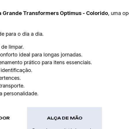
a Grande Transformers Optimus - Colorido
, uma o
de para o dia a dia.
 de limpar.
nforto ideal para longas jornadas.
amento prático para itens essenciais.
identificação.
ertences.
transporte.
a personalidade.
ADOR
ALÇA DE MÃO