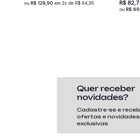
R$
82
,
7
ou
R$
129
,
90
em
2
x de
R$
64
,
95
ou
R$
89
Quer receber
novidades?
Cadastre-se e rece
ofertas e novidades
exclusivas