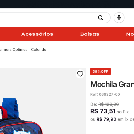
Acessórios
Bolsas
No
ormers Optimus - Colorido
38%
OFF
Mochila Gran
:
066327-00
De:
R$
129
,
90
R$
73
,
51
no Pix
ou
R$
79
,
90
em
1
x d