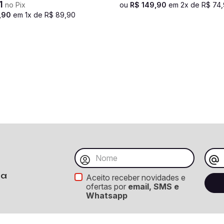
1
no Pix
ou
R$
149
,
90
em
2
x de
R$
74
,
,
90
em
1
x de
R$
89
,
90
ba
Aceito receber novidades e
ofertas por
email, SMS e
Whatsapp