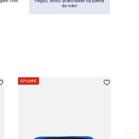
gagem com
Pegou, levou: praticidade na palma
da mão!
57%
OFF