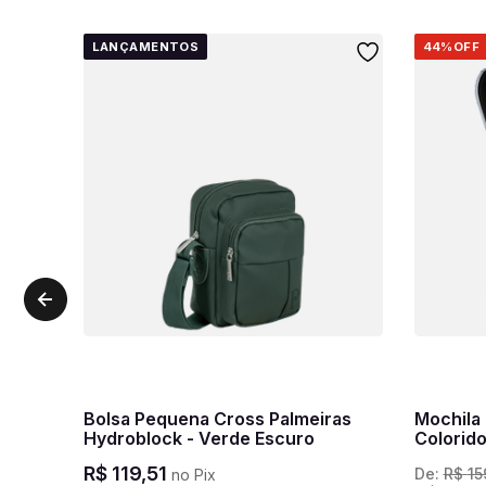
LANÇAMENTOS
44%
OFF
Bolsa Pequena Cross Palmeiras
Mochila
Hydroblock - Verde Escuro
Colorid
R$
119
,
51
De:
R$
15
no Pix