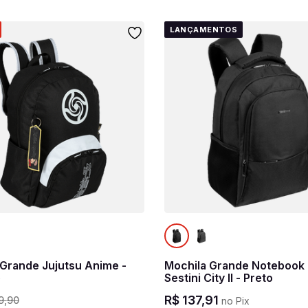
LANÇAMENTOS
 Grande Jujutsu Anime -
Mochila Grande Notebook 
o
Sestini City II - Preto
R$
137
,
91
9
,
90
no Pix