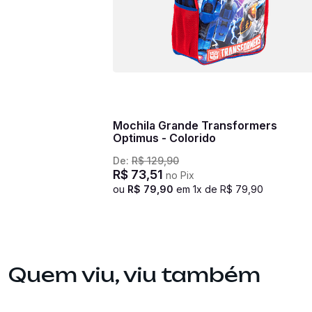
Mochila Grande Transformers
Optimus - Colorido
De:
R$
129
,
90
R$
73
,
51
no Pix
ou
R$
79
,
90
em
1
x de
R$
79
,
90
Quem viu, viu também