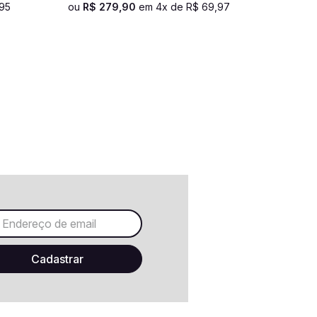
95
ou
R$
279
,
90
em
4
x de
R$
69
,
97