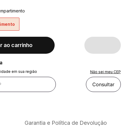
ompartimento
imento
r ao carrinho
ra
lidade em sua região
Não sei meu CEP
Consultar
Garantia e Política de Devolução