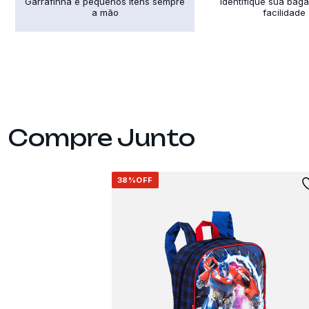
Garrafinha e pequenos itens sempre
Identifique sua ba
a mão
facilidade
38%
OFF