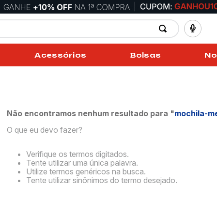
Acessórios
Bolsas
No
Não encontramos nenhum resultado para "
mochila-me
O que eu devo fazer?
Verifique os termos digitados.
Tente utilizar uma única palavra.
Utilize termos genéricos na busca.
Tente utilizar sinônimos do termo desejado.