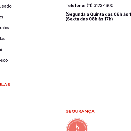
Telefone:
(11) 3123-1600
queado
(Segunda a Quinta das 08h às 
es
(Sexta das 08h às 17h)
ativas
las
m
osco
ULAS
SEGURANÇA