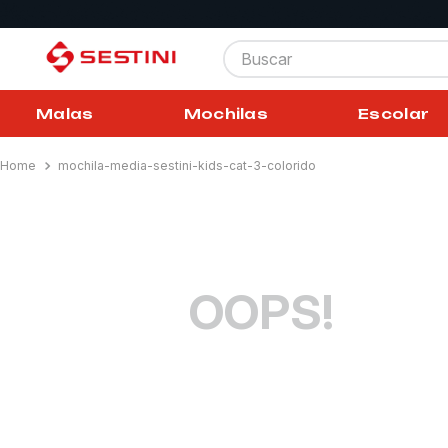
Buscar
Malas
Mochilas
Escolar
mochila-media-sestini-kids-cat-3-colorido
OOPS!