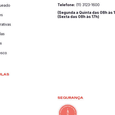
Telefone:
(11) 3123-1600
queado
(Segunda a Quinta das 08h às 
es
(Sexta das 08h às 17h)
ativas
las
m
osco
ULAS
SEGURANÇA