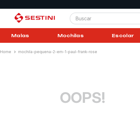
Buscar
Malas
Mochilas
Escolar
mochila-pequena-2-em-1-paul-frank-rose
OOPS!