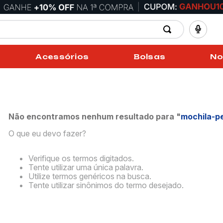
Acessórios
Bolsas
No
Não encontramos nenhum resultado para "
mochila-p
O que eu devo fazer?
Verifique os termos digitados.
Tente utilizar uma única palavra.
Utilize termos genéricos na busca.
Tente utilizar sinônimos do termo desejado.