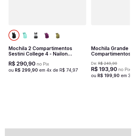
Mochila 2 Compartimentos
Mochila Grande 2
Sestini College 4 - Nailon
Compartimentos 
Neogold
Lakers - Preto e R
R$
290
,
90
De:
R$
249
,
90
no Pix
R$
193
,
90
no Pix
ou
R$
299
,
90
em
4
x de
R$
74
,
97
ou
R$
199
,
90
em
3
x 