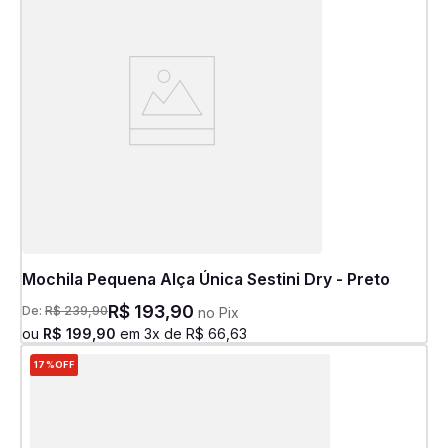
Mochila Pequena Alça Única Sestini Dry - Preto
R$
193
,
90
De:
R$
239
,
90
no Pix
ou
R$
199
,
90
em
3
x de
R$
66
,
63
17%
OFF