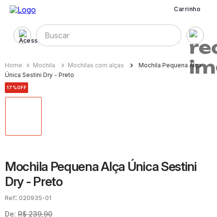
Carrinho
Buscar
Mochila
Mochilas com alças
Mochila Pequena Alça
Única Sestini Dry - Preto
17%
OFF
Mochila Pequena Alça Única Sestini
Dry - Preto
:
020935-01
De:
R$
239
,
90