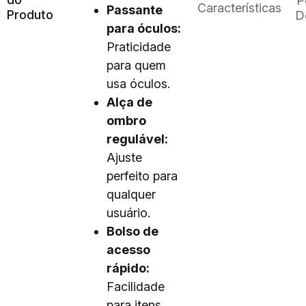
P
Características
Passante
Produto
D
para óculos:
Praticidade
para quem
usa óculos.
Alça de
ombro
regulável:
Ajuste
perfeito para
qualquer
usuário.
Bolso de
acesso
rápido:
Facilidade
para itens