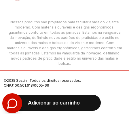
Nossos produtos são projetados para facilitar a vida do viajante
moderno. Com materiais duráveis e designs ergonômicos,
garantimos conforto em todas as jornadas. Estamos na vanguarda
da inovação, definindo novos padrões de praticidade e estilo no
universo das malas e bolsas.da do viajante moderno. Com
materiais duráveis e designs ergonômicos, garantimos conforto em
todas as jornadas. Estamos na vanguarda da inovação, definindo
novos padrões de praticidade e estilo no universo das malas e
bolsas.
©2025 Sestini. Todos os direitos reservados.
CNPJ: 00.501.618/0005-69
Termos de Uso
Adicionar ao carrinho
Política de Privacidade