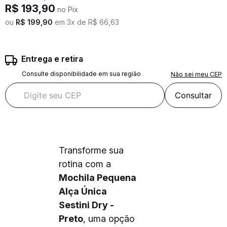
R$
193
,
90
no Pix
ou
R$
199
,
90
em
3
x de
R$
66
,
63
Entrega e retira
Consulte disponibilidade em sua região
Não sei meu CEP
Consultar
Transforme sua
rotina com a
Mochila Pequena
Alça Única
Sestini Dry -
Preto
, uma opção