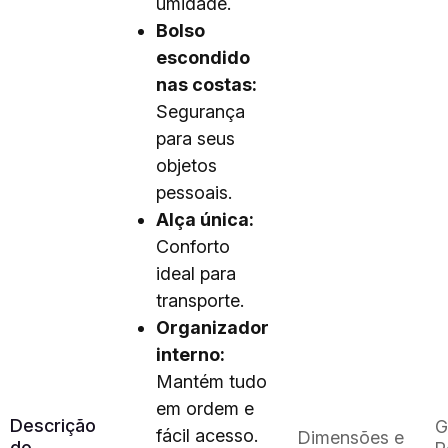
umidade.
Bolso
escondido
nas costas:
Segurança
para seus
objetos
pessoais.
Alça única:
Conforto
ideal para
transporte.
Organizador
interno:
Mantém tudo
em ordem e
Descrição
G
fácil acesso.
Dimensões e
do