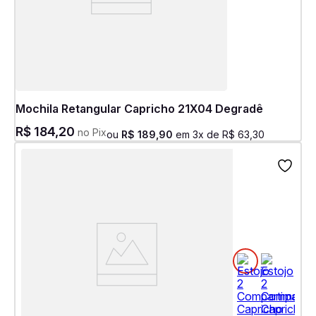
Mochila Retangular Capricho 21X04 Degradê
R$
184
,
20
no Pix
ou
R$
189
,
90
em
3
x de
R$
63
,
30