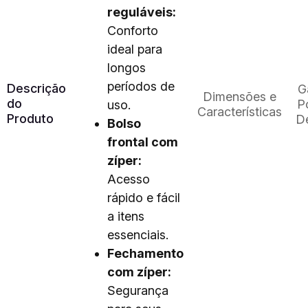
reguláveis:
Conforto
ideal para
longos
períodos de
Descrição
G
Dimensões e
do
Po
uso.
Características
Produto
D
Bolso
frontal com
zíper:
Acesso
rápido e fácil
a itens
essenciais.
Fechamento
com zíper:
Segurança