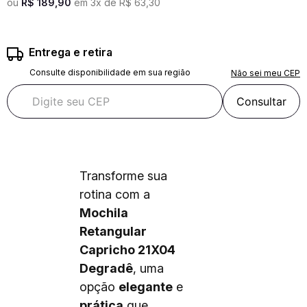
ou
R$
189
,
90
em
3
x de
R$
63
,
30
Entrega e retira
Consulte disponibilidade em sua região
Não sei meu CEP
Consultar
Transforme sua
rotina com a
Mochila
Retangular
Capricho 21X04
Degradê
, uma
opção
elegante
e
prática
que