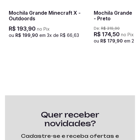
Mochila Grande Minecraft X -
Mochila Grande Ca
Outdoords
- Preto
R$
193
,
90
De:
R$
319
,
90
no Pix
R$
174
,
50
no Pix
ou
R$
199
,
90
em
3
x de
R$
66
,
63
ou
R$
179
,
90
em
2
x 
Quer receber
novidades?
Cadastre-se e receba ofertas e