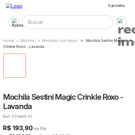
Carrinho
Buscar
Mochila
Mochilas com alças
Mochila Sestini Magic
Crinkle Roxo - Lavanda
Mochila Sestini Magic Crinkle Roxo -
Lavanda
:
075695-51
R$
193
,
90
no Pix