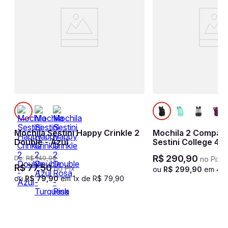
Mochila Sestini Happy Crinkle 2
Mochila 2 Compartimentos
Double - Azul
Sestini College 4 -
Neogold
R$
290
,
90
De:
R$
149
,
90
no Pix
R$
77
,
50
no Pix
ou
R$
299
,
90
em
4
x
ou
R$
79
,
90
em
1
x de
R$
79
,
90