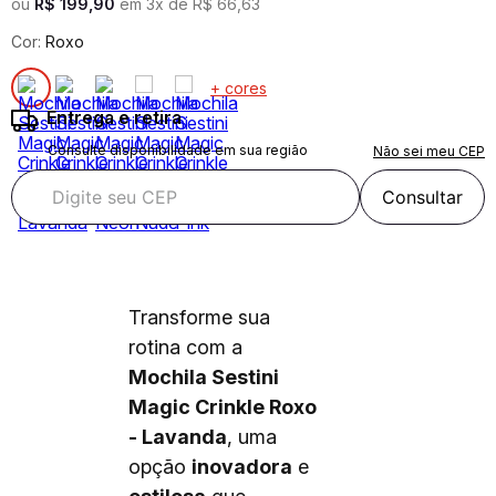
ou
R$
199
,
90
em
3
x de
R$
66
,
63
Cor:
Roxo
+ cores
Entrega e retira
Consulte disponibilidade em sua região
Não sei meu CEP
Consultar
Transforme sua
rotina com a
Mochila Sestini
Magic Crinkle Roxo
- Lavanda
, uma
opção
inovadora
e