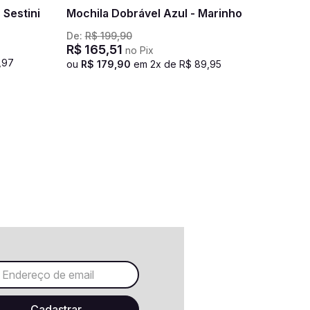
Mochila Dobrável Azul - Marinho
De:
R$
199
,
90
R$
165
,
51
no Pix
,
97
ou
R$
179
,
90
em
2
x de
R$
89
,
95