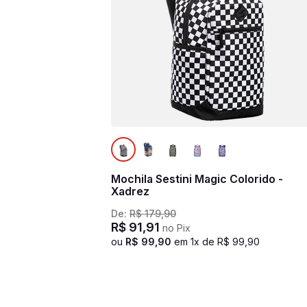
Mochila Sestini Magic Colorido -
Xadrez
De:
R$
179
,
90
R$
91
,
91
no Pix
ou
R$
99
,
90
em
1
x de
R$
99
,
90