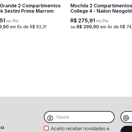
 Grande 2 Compartimentos
Mochila 2 Compartimentos Sestini
k Sestini Prime Marrom
College 4 - Nailon Neogold
51
R$
275
,
91
no Pix
no Pix
9
,
90
em
6
x de
R$
63
,
31
ou
R$
299
,
90
em
4
x de
R$
74
ba
Aceito receber novidades e