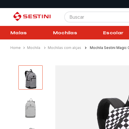
Buscar
Malas
Mochilas
Escolar
Mochila
Mochilas com alças
Mochila Sestini Magic 