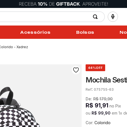
Acessórios
Bolsas
No
Colorido - Xadrez
44%
OFF
Mochila Sesti
:
075755-63
De:
R$
179
,
90
R$
91
,
91
no Pix
ou
R$
99
,
90
em
1
x 
Cor:
Colorido