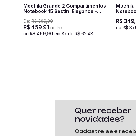
Mochila Grande 2 Compartimentos
Mochila
Notebook 15 Sestini Elegance -
Noteboo
Preto
R$
349
,
De:
R$
509
,
90
R$
459
,
91
no Pix
ou
R$
37
ou
R$
499
,
90
em
8
x de
R$
62
,
48
Quer receber
novidades?
Cadastre-se e rece