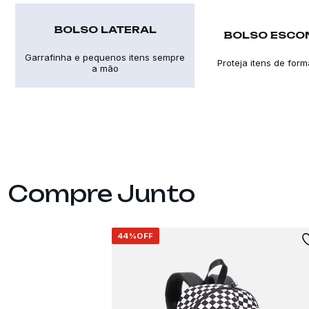
BOLSO LATERAL
BOLSO ESCO
Garrafinha e pequenos itens sempre
Proteja itens de form
a mão
44%
OFF