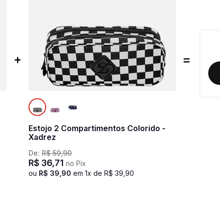
Estojo 2 Compartimentos Colorido -
Xadrez
De:
R$
59
,
90
R$
36
,
71
no Pix
ou
R$
39
,
90
em
1
x de
R$
39
,
90