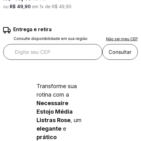
ou
R$
49
,
90
em
1
x de
R$
49
,
90
Entrega e retira
Consulte disponibilidade em sua região
Não sei meu CEP
Consultar
Transforme sua
rotina com a
Necessaire
Estojo Média
Listras Rose
, um
elegante
e
prático