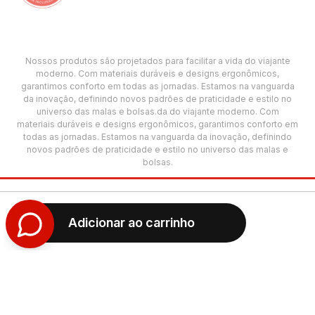
Nossos produtos são projetados para facilitar a vida do viajante
moderno. Com materiais duráveis e designs ergonômicos,
garantimos conforto em todas as jornadas. Estamos na vanguarda
da inovação, definindo novos padrões de praticidade e estilo no
universo das malas e bolsas.da do viajante moderno. Com
materiais duráveis e designs ergonômicos, garantimos conforto em
todas as jornadas. Estamos na vanguarda da inovação, definindo
novos padrões de praticidade e estilo no universo das malas e
bolsas.
©2025 Sestini. Todos os direitos reservados.
CNPJ: 00.501.618/0005-69
Adicionar ao carrinho
Termos de Uso
Política de Privacidade