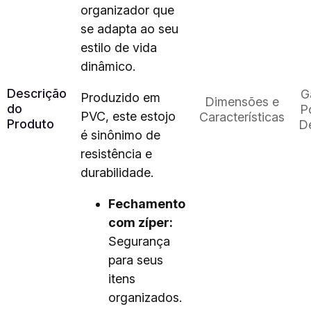
organizador que
se adapta ao seu
estilo de vida
dinâmico.
Descrição
G
Produzido em
Dimensões e
do
Po
PVC, este estojo
Características
Produto
D
é sinônimo de
resistência e
durabilidade.
Fechamento
com zíper:
Segurança
para seus
itens
organizados.