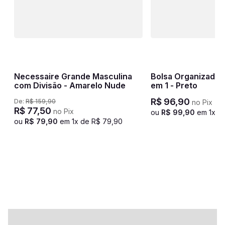
Necessaire Grande Masculina
Bolsa Organizador
com Divisão - Amarelo Nude
em 1 - Preto
R$
96
,
90
De:
R$
159
,
90
no Pix
R$
77
,
50
no Pix
ou
R$
99
,
90
em
1
x d
ou
R$
79
,
90
em
1
x de
R$
79
,
90