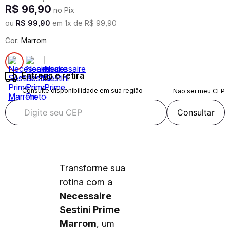
R$
96
,
90
no Pix
ou
R$
99
,
90
em
1
x de
R$
99
,
90
Cor:
Marrom
Entrega e retira
Consulte disponibilidade em sua região
Não sei meu CEP
Consultar
Transforme sua
rotina com a
Necessaire
Sestini Prime
Marrom
, um