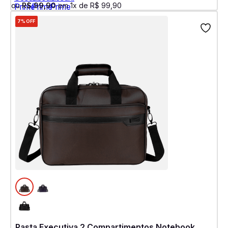
ou
R$
99
,
90
em
1
x de
R$
99
,
90
7%
OFF
Pasta Executiva 2 Compartimentos Notebook