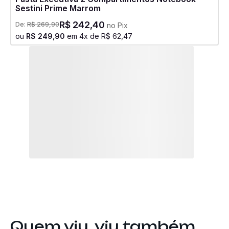
Sestini Prime Marrom
R$
242
,
40
De:
R$
269
,
90
no Pix
ou
R$
249
,
90
em
4
x de
R$
62
,
47
Quem viu, viu também