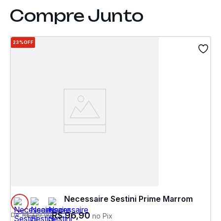
23%
OFF
Necessaire Sestini Prime Marrom
R$
96
,
90
De:
R$
129
,
90
no Pix