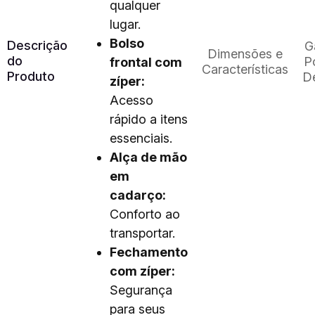
qualquer
lugar.
Bolso
Descrição
G
Dimensões e
do
Po
frontal com
Características
Produto
D
zíper:
Acesso
rápido a itens
essenciais.
Alça de mão
em
cadarço:
Conforto ao
transportar.
Fechamento
com zíper:
Segurança
para seus