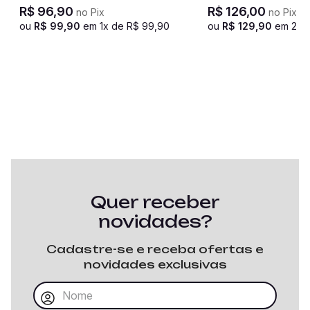
Preto
R$
96
,
90
R$
126
,
00
no Pix
no Pix
ou
R$
99
,
90
em
1
x de
R$
99
,
90
ou
R$
129
,
90
em
2
x 
Quer receber
novidades?
Cadastre-se e receba ofertas e
novidades exclusivas