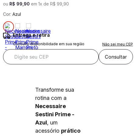
ou
R$
99
,
90
em
1
x de
R$
99
,
90
Cor:
Azul
Entrega e retira
Consulte disponibilidade em sua região
Não sei meu CEP
Consultar
Transforme sua
rotina com a
Necessaire
Sestini Prime -
Azul
, um
acessório
prático