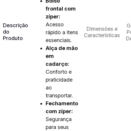
Bolso
frontal com
zíper:
Acesso
Descrição
G
Dimensões e
do
Po
rápido a itens
Características
Produto
D
essenciais.
Alça de mão
em
cadarço:
Conforto e
praticidade
ao
transportar.
Fechamento
com zíper:
Segurança
para seus