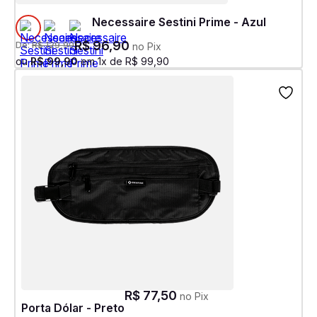
Necessaire Sestini Prime - Azul
R$
96
,
90
De:
R$
129
,
90
no Pix
ou
R$
99
,
90
em
1
x de
R$
99
,
90
R$
77
,
50
no Pix
Porta Dólar - Preto