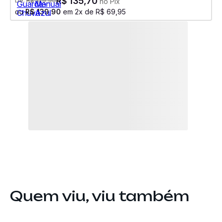
R$
135
,
70
De:
R$
179
,
90
no Pix
ou
R$
139
,
90
em
2
x de
R$
69
,
95
Quem viu, viu também