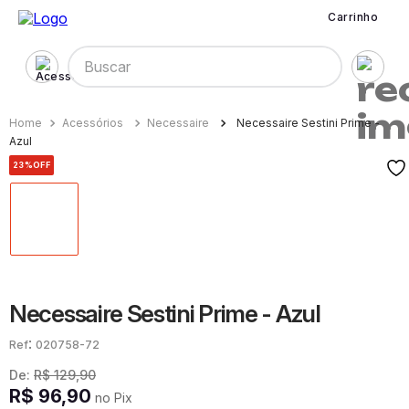
Carrinho
Buscar
Acessórios
Necessaire
Necessaire Sestini Prime -
Azul
23%
OFF
Necessaire Sestini Prime - Azul
:
020758-72
De:
R$
129
,
90
R$
96
,
90
no Pix