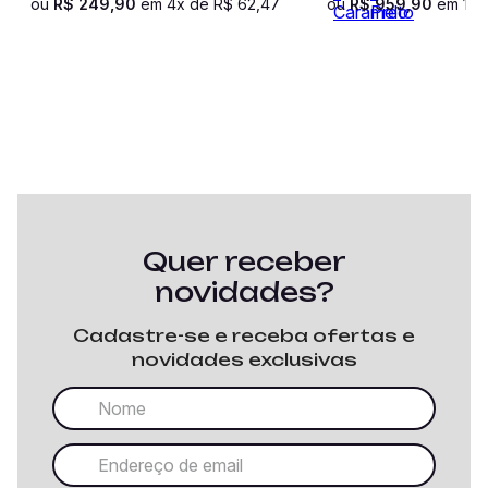
ou
R$
249
,
90
em
4
x de
R$
62
,
47
ou
R$
959
,
90
em
10
x
Quer receber
novidades?
Cadastre-se e receba ofertas e
novidades exclusivas