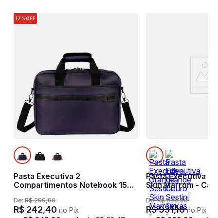
17%
OFF
Pasta Executiva 2
Pasta Executiva Gr
Compartimentos Notebook 15
Skin Marrom - Car
Sestini Prime - Azul
De:
R$
299
,
90
De:
R$
999
,
90
R$
242
,
40
R$
931
,
10
no Pix
no Pix