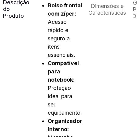
Descrição
G
Bolso frontal
Dimensões e
do
P
Características
com zíper:
Produto
D
Acesso
rápido e
seguro a
itens
essenciais.
Compatível
para
notebook:
Proteção
ideal para
seu
equipamento.
Organizador
interno: