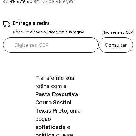
ou
R$
979
,
90
em
10
x de
R$
97
,
99
Entrega e retira
Consulte disponibilidade em sua região
Não sei meu CEP
Consultar
Transforme sua
rotina com a
Pasta Executiva
Couro Sestini
Texas Preto
, uma
opção
sofisticada
e
prática
que se