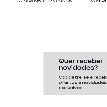
ou
R$
299
,
90
em
4
x de
R$
74
,
97
ou
R$
24
Quer receber
novidades?
Cadastre-se e rece
ofertas e novidades
exclusivas