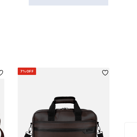
7%
OFF