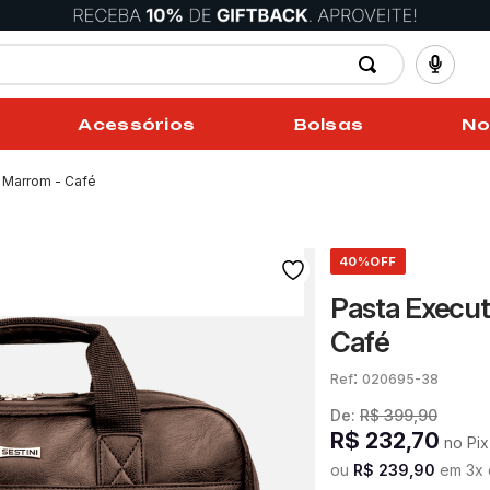
Acessórios
Bolsas
No
 Marrom - Café
40%
OFF
Pasta Execut
Café
:
020695-38
De:
R$
399
,
90
R$
232
,
70
no Pix
ou
R$
239
,
90
em
3
x