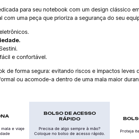
dicada para seu notebook com um design clássico em 
onal com uma peça que prioriza a segurança do seu equ
eletrônicos.
iedade.
estini.
fácil e confortável.
k de forma segura: evitando riscos e impactos leves du
al formal ou acomode-a dentro de uma mala maior dura
BOLSO DE ACESSO
ONA
BOLS
RÁPIDO
 mala e viaje
Precisa de algo sempre à mão?
Proteja i
idade
Coloque no bolso de acesso rápido.