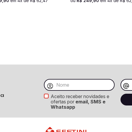
9
,
90
em
4
x de
R$
62
,
47
ou
R$
249
,
90
em
4
x de
R$
62
ba
Aceito receber novidades e
ofertas por
email, SMS e
Whatsapp