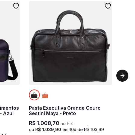
timentos
Pasta Executiva Grande Couro
ime - Azul
Sestini Maya - Preto
R$
1
.
008
,
70
no Pix
ou
R$
1
.
039
,
90
em
10
x de
R$
103
,
99