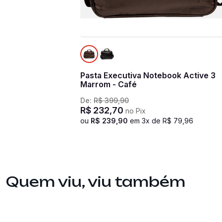
Pasta Executiva Notebook Active 3
Marrom - Café
De:
R$
399
,
90
R$
232
,
70
no Pix
ou
R$
239
,
90
em
3
x de
R$
79
,
96
Quem viu, viu também