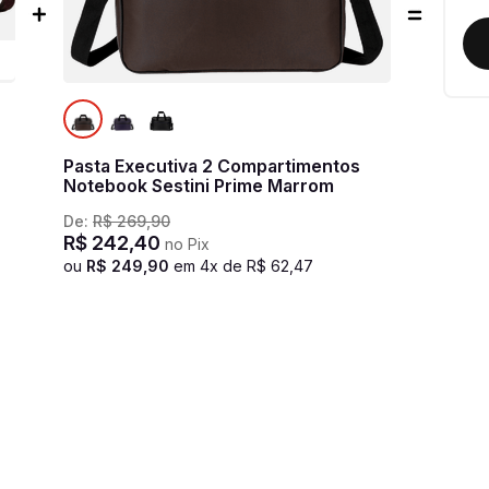
Pasta Executiva 2 Compartimentos
Notebook Sestini Prime Marrom
De:
R$
269
,
90
R$
242
,
40
no Pix
ou
R$
249
,
90
em
4
x de
R$
62
,
47