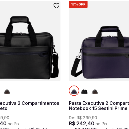
17%
OFF
xecutiva 2 Compartimentos
Pasta Executiva 2 Compar
reto
Notebook 15 Sestini Pr
69
,
90
De:
R$
299
,
90
40
R$
242
,
40
no Pix
no Pix