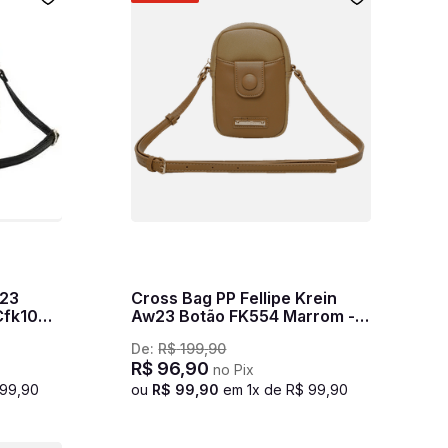
s23
Cross Bag PP Fellipe Krein
fk106 -
Aw23 Botão FK554 Marrom -
Khaki
De:
R$
199
,
90
R$
96
,
90
no Pix
99
,
90
ou
R$
99
,
90
em
1
x de
R$
99
,
90