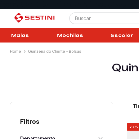
Buscar
Malas
Mochilas
Escolar
Quinzena do Cliente - Bolsas
Quin
11
Filtros
77%
Departamento