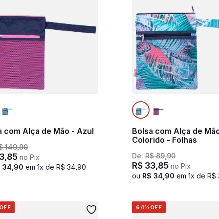
a com Alça de Mão - Azul
Bolsa com Alça de Mã
Colorido - Folhas
$
149
,
90
3
,
85
De:
R$
89
,
90
no Pix
R$
33
,
85
no Pix
$
34
,
90
em
1
x de
R$
34
,
90
ou
R$
34
,
90
em
1
x de
R$
OFF
64%
OFF