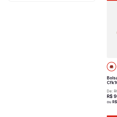
Viagem
Grande
Fashion
Único
Bols
Cfk1
De:
R
R$
9
ou
R