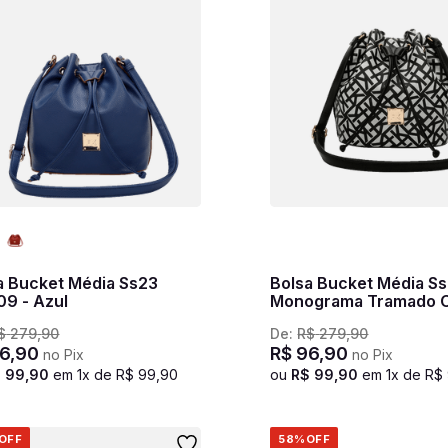
a Bucket Média Ss23
Bolsa Bucket Média S
09 - Azul
Monograma Tramado C
Preto
$
279
,
90
De:
R$
279
,
90
6
,
90
R$
96
,
90
no Pix
no Pix
$
99
,
90
em
1
x de
R$
99
,
90
ou
R$
99
,
90
em
1
x de
R$
OFF
58%
OFF