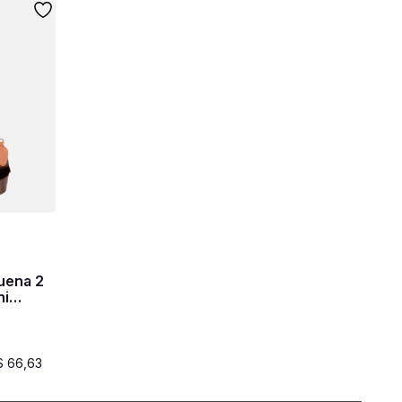
uena 2
ni
$
66
,
63