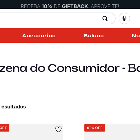
Acessórios
Bolsas
No
zena do Consumidor - B
OFF
61%
OFF