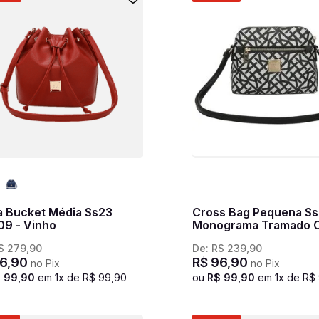
a Bucket Média Ss23
Cross Bag Pequena S
09 - Vinho
Monograma Tramado C
Preto
$
279
,
90
De:
R$
239
,
90
6
,
90
R$
96
,
90
no Pix
no Pix
$
99
,
90
em
1
x de
R$
99
,
90
ou
R$
99
,
90
em
1
x de
R$