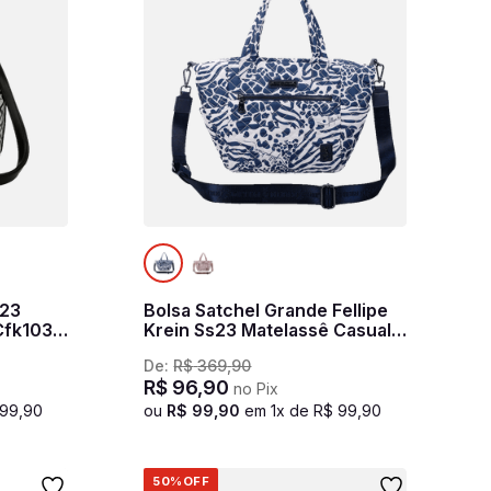
s23
Bolsa Satchel Grande Fellipe
fk103 -
Krein Ss23 Matelassê Casual
Fk637 - Azul
De:
R$
369
,
90
R$
96
,
90
no Pix
99
,
90
ou
R$
99
,
90
em
1
x de
R$
99
,
90
50%
OFF