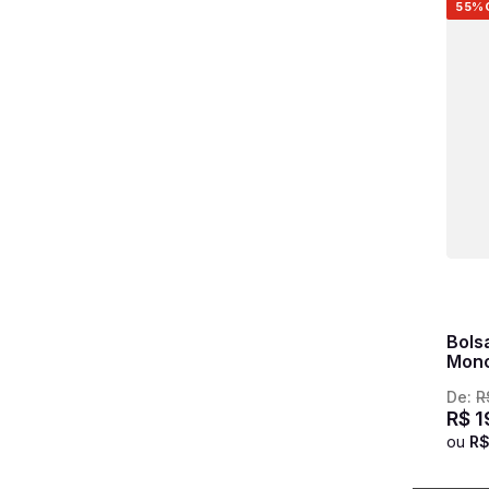
55%
Bols
Mono
De:
R
R$
1
ou
R