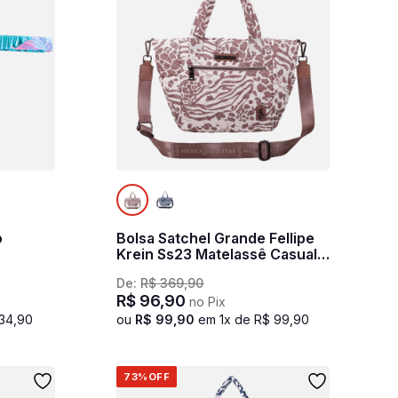
o
Bolsa Satchel Grande Fellipe
Krein Ss23 Matelassê Casual
Fk637 Bege - Nude
De:
R$
369
,
90
R$
96
,
90
no Pix
34
,
90
ou
R$
99
,
90
em
1
x de
R$
99
,
90
73%
OFF