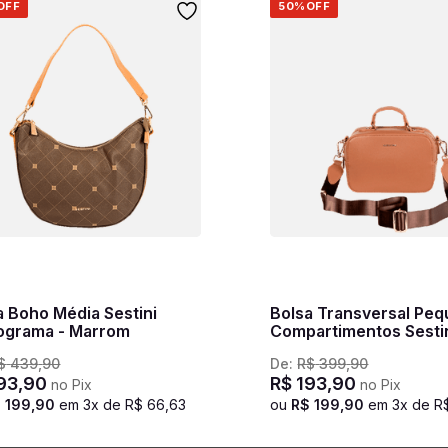
OFF
50%
OFF
a Boho Média Sestini
Bolsa Transversal Peq
grama - Marrom
Compartimentos Sesti
Monograma Marrom -
$
439
,
90
De:
R$
399
,
90
Caramelo
93
,
90
R$
193
,
90
no Pix
no Pix
$
199
,
90
em
3
x de
R$
66
,
63
ou
R$
199
,
90
em
3
x de
R