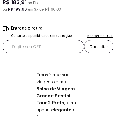
R$
183
,
91
no Pix
ou
R$
199
,
90
em
3
x de
R$
66
,
63
Entrega e retira
Consulte disponibilidade em sua região
Não sei meu CEP
Consultar
Transforme suas
viagens com a
Bolsa de Viagem
Grande Sestini
Tour 2 Preto
, uma
opção
elegante
e