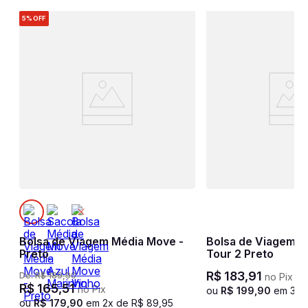
5%
OFF
Bolsa de Viagem Média Move -
Bolsa de Viagem G
Preto
Tour 2 Preto
R$
183
,
91
De:
R$
189
,
90
no Pix
R$
165
,
51
no Pix
ou
R$
199
,
90
em
3
x 
ou
R$
179
,
90
em
2
x de
R$
89
,
95