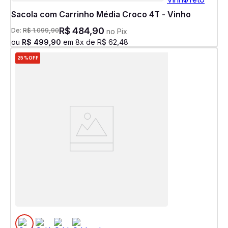
Sacola com Carrinho Média Croco 4T - Vinho
R$
484
,
90
De:
R$
1
.
099
,
90
no Pix
ou
R$
499
,
90
em
8
x de
R$
62
,
48
25%
OFF