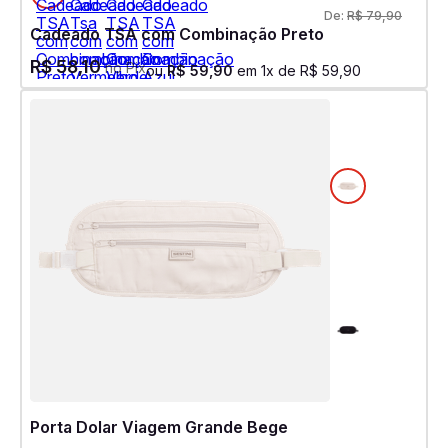
De:
R$
79
,
90
Cadeado TSA com Combinação Preto
R$
58
,
10
no Pix
ou
R$
59
,
90
em
1
x de
R$
59
,
90
Porta Dolar Viagem Grande Bege