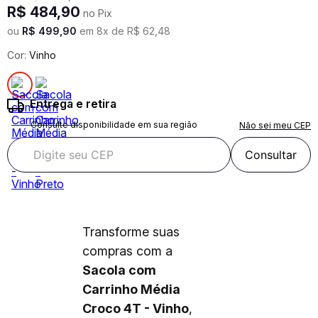
R$
484
,
90
no Pix
ou
R$
499
,
90
em
8
x de
R$
62
,
48
Cor:
Vinho
Entrega e retira
Consulte disponibilidade em sua região
Não sei meu CEP
Consultar
Transforme suas
compras com a
Sacola com
Carrinho Média
Croco 4T - Vinho
,