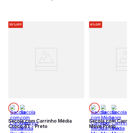
55%
OFF
6%
OFF
Sacola com Carrinho Média
Sacola com Carrin
Croco 4T - Preto
Move Preto