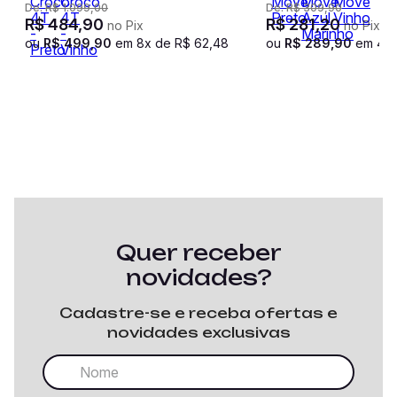
De:
R$
1
.
099
,
00
De:
R$
309
,
90
R$
484
,
90
R$
281
,
20
no Pix
no Pix
ou
R$
499
,
90
em
8
x de
R$
62
,
48
ou
R$
289
,
90
em
4
x
Quer receber
novidades?
Cadastre-se e receba ofertas e
novidades exclusivas