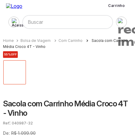
Carrinho
Buscar
Bolsa de Viagem
Com Carrinho
Sacola com Carrinho
Média Croco 4T - Vinho
55%
OFF
Sacola com Carrinho Média Croco 4T
- Vinho
:
040987-32
De:
R$
1
.
099
,
90