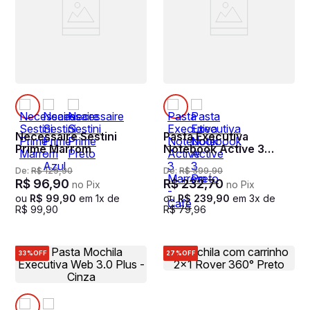
Necessaire Sestini
Pasta Executiva
Prime Marrom
Notebook Active 3
Marrom - Café
De:
R$
129
,
90
De:
R$
399
,
90
R$
96
,
90
R$
232
,
70
no Pix
no Pix
ou
R$
99
,
90
em
1
x de
ou
R$
239
,
90
em
3
x de
R$
99
,
90
R$
79
,
96
33%
OFF
27%
OFF