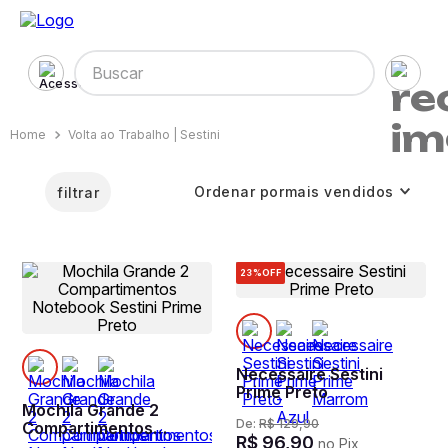
Buscar
Volta ao Trabalho | Sestini
Ordenar por
mais vendidos
filtrar
23%
OFF
Necessaire Sestini
Prime Preto
Mochila Grande 2
De:
R$
129
,
90
Compartimentos
R$
96
,
90
no Pix
Notebook Sestini Prime