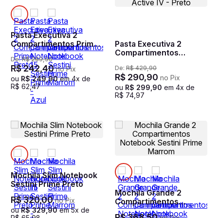
Pasta Executiva 2
Compartimentos Prime
Pasta Executiva 2
Preto
Compartimentos
De:
R$
269
,
90
Notebook 15 Sestini
R$
242
,
40
De:
R$
429
,
90
no Pix
Active IV - Preto
R$
290
,
90
no Pix
ou
R$
249
,
90
em
4
x de
R$
62
,
47
ou
R$
299
,
90
em
4
x de
R$
74
,
97
Mochila Slim Notebook
Sestini Prime Preto
Mochila Grande 2
R$
320
,
00
no Pix
Compartimentos
Notebook Sestini Prime
ou
R$
329
,
90
em
5
x de
R$
368
,
50
R$
65
,
98
no Pix