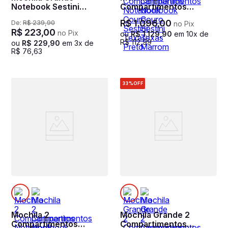
Notebook Sestini
Compartimentos
ST3000 Preto
Notebook Couro Sestini
R$
1
.
096
,
00
De:
R$
239
,
90
no Pix
Texas Preto
R$
223
,
00
no Pix
ou
R$
1
.
129
,
90
em
10
x de
R$
112
,
99
ou
R$
229
,
90
em
3
x de
R$
76
,
63
33%
OFF
Mochila 2
Mochila Grande 2
Compartimentos
Compartimentos