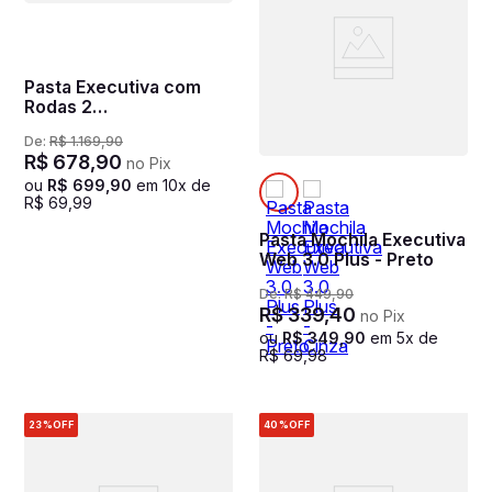
Pasta Executiva com
Rodas 2
Compartimentos Sestini
De:
R$
1
.
169
,
90
Smart II - Preto
R$
678
,
90
no Pix
ou
R$
699
,
90
em
10
x de
R$
69
,
99
Pasta Mochila Executiva
Web 3.0 Plus - Preto
De:
R$
449
,
90
R$
339
,
40
no Pix
ou
R$
349
,
90
em
5
x de
R$
69
,
98
23%
OFF
40%
OFF