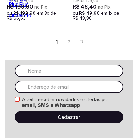
De:
R$
339
,
90
De:
R$
129
,
90
R$
193
,
90
R$
48
,
40
no Pix
no Pix
ou
R$
199
,
90
em
3
x de
ou
R$
49
,
90
em
1
x de
R$
66
,
63
R$
49
,
90
1
2
3
Aceito receber novidades e ofertas por
email, SMS e Whatsapp