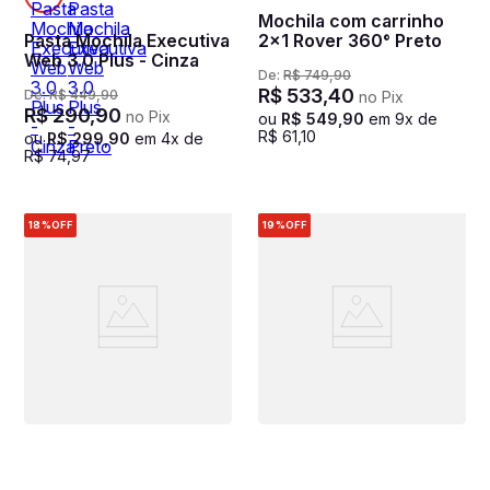
Mochila com carrinho
Pasta Mochila Executiva
2x1 Rover 360° Preto
Web 3.0 Plus - Cinza
De:
R$
749
,
90
R$
533
,
40
De:
R$
449
,
90
no Pix
R$
290
,
90
no Pix
ou
R$
549
,
90
em
9
x de
R$
61
,
10
ou
R$
299
,
90
em
4
x de
R$
74
,
97
18%
OFF
19%
OFF