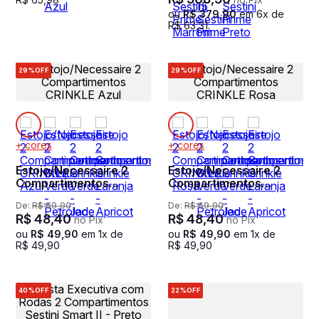
Marrom
ou
R$
379
,
90
em
6
x de
R$
63
,
31
29%
OFF
29%
OFF
+ cores
+ cores
Estojo/Necessaire 2
Estojo/Necessaire 2
Compartimentos
Compartimentos
CRINKLE Azul
CRINKLE Rosa
De:
R$
69
,
90
De:
R$
69
,
90
R$
48
,
40
R$
48
,
40
no Pix
no Pix
ou
R$
49
,
90
em
1
x de
ou
R$
49
,
90
em
1
x de
R$
49
,
90
R$
49
,
90
40%
OFF
22%
OFF