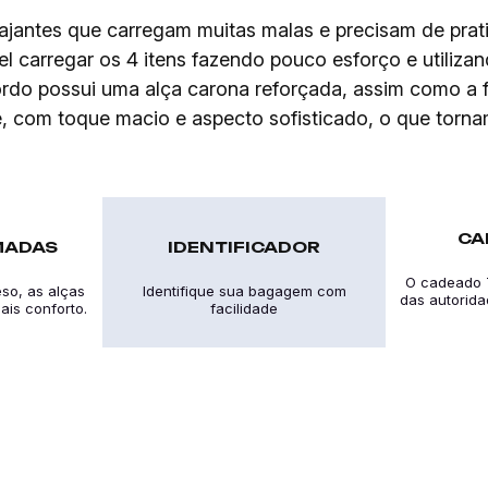
viajantes que carregam muitas malas e precisam de pr
ível carregar os 4 itens fazendo pouco esforço e util
rdo possui uma alça carona reforçada, assim como a fr
ite, com toque macio e aspecto sofisticado, o que tor
CA
MADAS
IDENTIFICADOR
O cadeado 
so, as alças
Identifique sua bagagem com
das autorid
is conforto.
facilidade