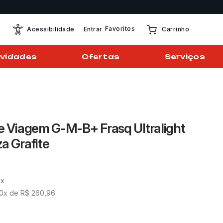
Favoritos
Entrar
Acessibilidade
Carrinho
vidades
Ofertas
Serviços
de Viagem G-M-B+ Frasq Ultralight
a Grafite
ix
0
x de
R$
260
,
96