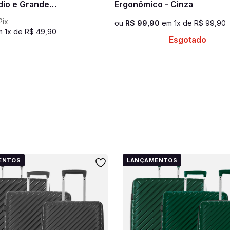
io e Grande
Ergonômico - Cinza
e
Pix
ou
R$
99
,
90
em
1
x de
R$
99
,
90
m
1
x de
R$
49
,
90
Esgotado
ENTOS
LANÇAMENTOS