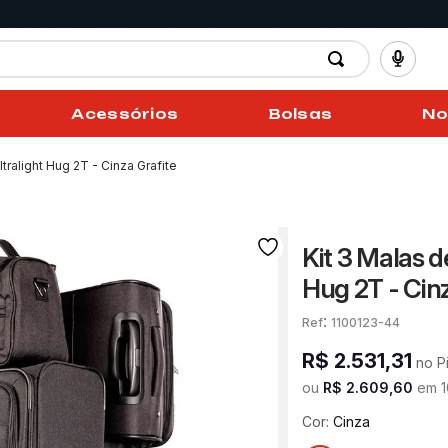
Acessórios
Bolsas
No
ralight Hug 2T - Cinza Grafite
Kit 3 Malas 
Hug 2T - Cinz
:
1100123-44
R$
2
.
531
,
31
no P
ou
R$
2
.
609
,
60
em
1
Cor:
Cinza