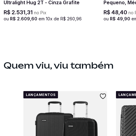
Ultralight Hug 2T - Cinza Grafite
Pequeno, Méd
Transparent
R$
2
.
531
,
31
R$
48
,
40
no Pix
no 
ou
R$
2
.
609
,
60
em
10
x de
R$
260
,
96
ou
R$
49
,
90
e
Quem viu, viu também
LANÇAMENTOS
LANÇAM