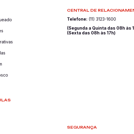
CENTRAL DE RELACIONAME
Telefone:
(11) 3123-1600
queado
(Segunda a Quinta das 08h às 
es
(Sexta das 08h às 17h)
ativas
las
m
osco
ULAS
SEGURANÇA