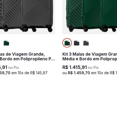
las de Viagem Grande,
Kit 3 Malas de Viagem Gra
Bordo em Polipropileno PP
Média e Bordo em Poliprop
l 2 - Grafite
Essencial 2 - Verde
5
,
91
R$
1
.
415
,
91
no Pix
no Pix
59
,
70
em
10
x de
R$
145
,
97
ou
R$
1
.
459
,
70
em
10
x de
R$