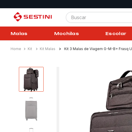
Buscar
Malas
Mochilas
Escolar
Kit
Kit Malas
Kit 3 Malas de Viagem G-M-B+ Frasq Ult