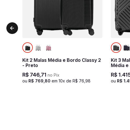
Kit 2 Malas Média e Bordo Classy 2
Kit 3 Ma
- Preto
Média e 
Essencia
R$
746
,
71
R$
1
.
41
no Pix
ou
R$
769
,
80
em
10
x de
R$
76
,
98
ou
R$
1
.
4