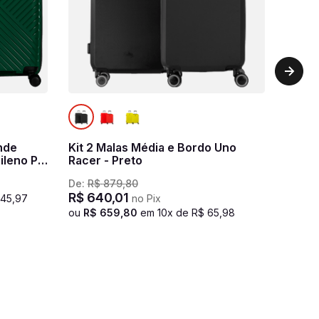
nde
Kit 2 Malas Média e Bordo Uno
ileno PP
Racer - Preto
De:
R$
879
,
80
R$
640
,
01
145
,
97
no Pix
ou
R$
659
,
80
em
10
x de
R$
65
,
98