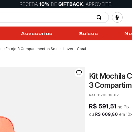
Acessórios
Bolsas
No
s e Estojo 3 Compartimentos Sestini Lover - Coral
Kit Mochila 
3 Compartime
:
1170336-62
R$
591
,
51
no Pix
ou
R$
609
,
80
em
10