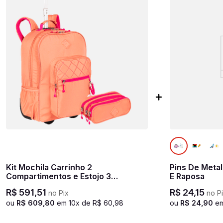
Kit Mochila Carrinho 2
Pins De Metal
Compartimentos e Estojo 3
E Raposa
Compartimentos Sestini Lover -
R$
591
,
51
R$
24
,
15
no Pix
no P
Coral
ou
R$
609
,
80
em
10
x de
R$
60
,
98
ou
R$
24
,
90
e