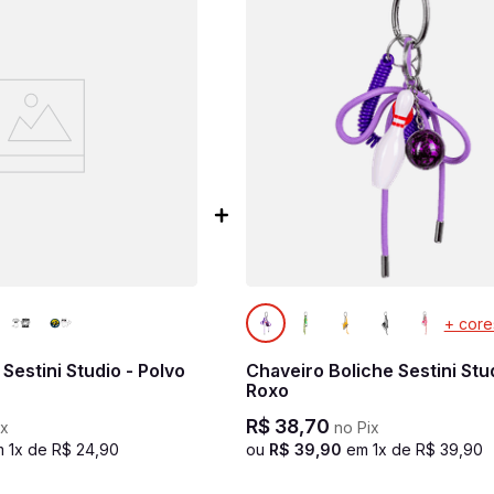
+ core
 Sestini Studio - Polvo
Chaveiro Boliche Sestini Stud
Roxo
R$
38
,
70
ix
no Pix
m
1
x de
R$
24
,
90
ou
R$
39
,
90
em
1
x de
R$
39
,
90