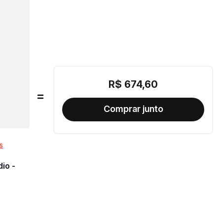
R$
674
,
60
s
io -