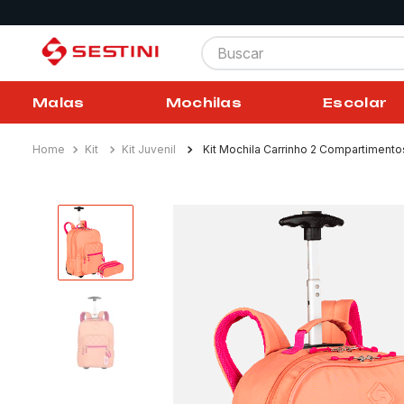
Buscar
Malas
Mochilas
Escolar
Kit
Kit Juvenil
Kit Mochila Carrinho 2 Compartimento