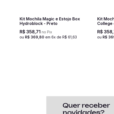
Kit Mochila Magic e Estojo Box
Kit Moc
Hydroblock - Preto
College
Hydroblo
R$
358
,
71
R$
358
,
no Pix
ou
R$
369
,
80
em
6
x de
R$
61
,
63
ou
R$
36
Quer receber
novidades?