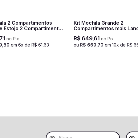
hila 2 Compartimentos
Kit Mochila Grande 2
 e Estojo 2 Compartimentos
Compartimentos mais Lanc
ck - Preto
Compartimentos e Estojo 
71
R$
649
,
61
no Pix
no Pix
Especial Paul Frank T03 - 
9
,
80
em
6
x de
R$
61
,
63
ou
R$
669
,
70
em
10
x de
R$
6