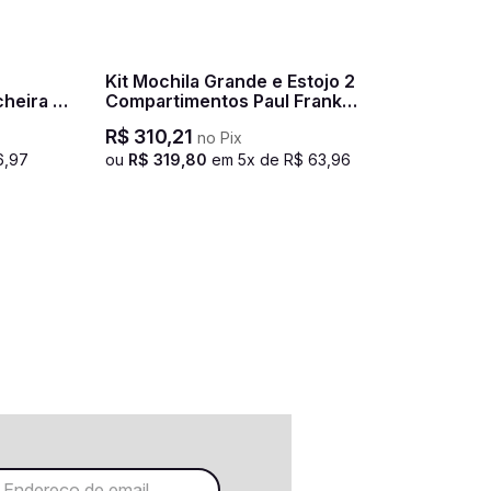
Kit Mochila Grande e Estojo 2
heira 2
Compartimentos Paul Frank
Box
Authentic - Laranja
R$
310
,
21
no Pix
Cereja
6
,
97
ou
R$
319
,
80
em
5
x de
R$
63
,
96