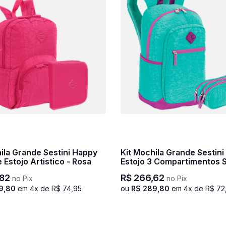
Kit Mochila Grande Sestini Magic e
e Estojo Artistico - Rosa
Estojo 3 Compartimentos S
Crinkle Azul - Turquesa
82
R$
266
,
62
no Pix
no Pix
9
,
80
em
4
x de
R$
74
,
95
ou
R$
289
,
80
em
4
x de
R$
72