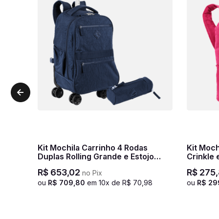
Kit Mochila Carrinho 4 Rodas
Kit Mochila Grande Sestini Happy
Duplas Rolling Grande e Estojo
Crinkle 
Com Bolso Sestini Crinkle - Azul
R$
653
,
02
R$
275
,
no Pix
ou
R$
709
,
80
em
10
x de
R$
70
,
98
ou
R$
29