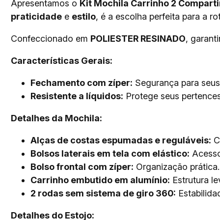
Apresentamos o
Kit Mochila Carrinho 2 Comparti
praticidade
e
estilo
, é a escolha perfeita para a r
Confeccionado em
POLIESTER RESINADO
, garant
Características Gerais:
Fechamento com zíper:
Segurança para seus 
Resistente a líquidos:
Protege seus pertence
Detalhes da Mochila:
Alças de costas espumadas e reguláveis:
Co
Bolsos laterais em tela com elástico:
Acesso 
Bolso frontal com zíper:
Organização prática.
Carrinho embutido em alumínio:
Estrutura le
2 rodas sem sistema de giro 360:
Estabilida
Detalhes do Estojo: