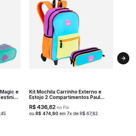
Kit Mochila Carrinho Externo e
estini
Estojo 2 Compartimentos Paul
Frank Authentic - Laranja
R$
436
,
82
no Pix
,
45
ou
R$
474
,
80
em
7
x de
R$
67
,
82