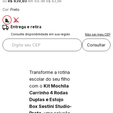
ou
R$
839
,
80
em
10
x de
R$
83
,
98
Cor:
Preto
Entrega e retira
Consulte disponibilidade em sua região
Não sei meu CEP
Consultar
Transforme a rotina
escolar do seu filho
com o
Kit Mochila
Carrinho 4 Rodas
Duplas e Estojo
Box Sestini Studio-