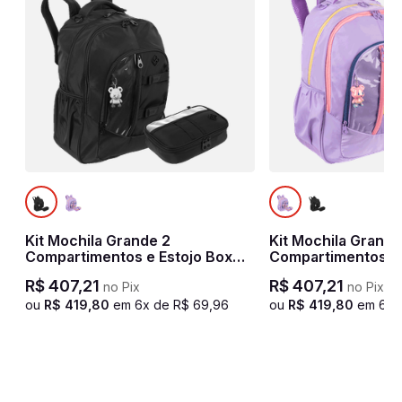
Kit Mochila Grande 2
Kit Mochila Grande
Compartimentos e Estojo Box
Compartimentos e 
Sestini Studio - Preto
Sestini Studio - Lil
R$
407
,
21
R$
407
,
21
no Pix
no Pix
ou
R$
419
,
80
em
6
x de
R$
69
,
96
ou
R$
419
,
80
em
6
x 