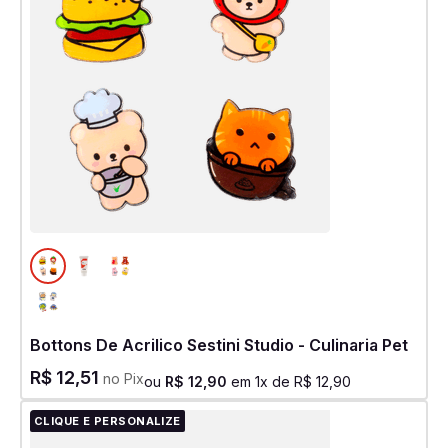
Bottons De Acrilico Sestini Studio - Culinaria Pet
R$
12
,
51
no Pix
ou
R$
12
,
90
em
1
x de
R$
12
,
90
CLIQUE E PERSONALIZE