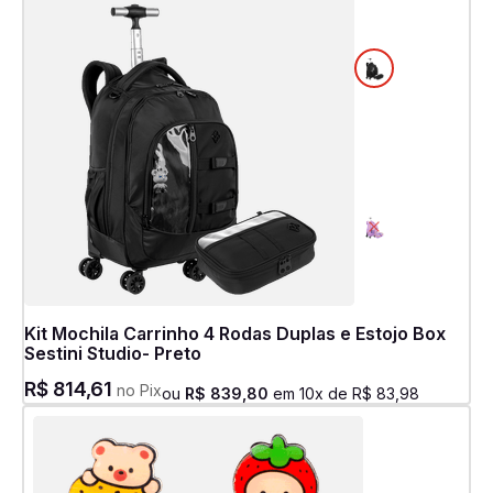
Kit Mochila Carrinho 4 Rodas Duplas e Estojo Box
Sestini Studio- Preto
R$
814
,
61
no Pix
ou
R$
839
,
80
em
10
x de
R$
83
,
98