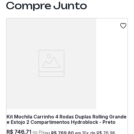
Kit Mochila Carrinho 4 Rodas Duplas Rolling Grande
e Estojo 2 Compartimentos Hydroblock - Preto
R$
746
,
71
no Pix
ou
R$
769
,
80
em
10
x de
R$
76
,
98