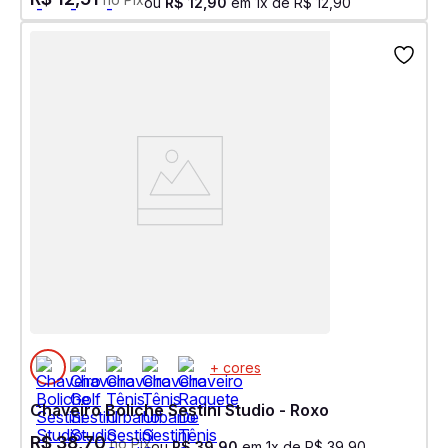
ou
R$
12
,
90
em
1
x de
R$
12
,
90
+ cores
Chaveiro Boliche Sestini Studio - Roxo
R$
38
,
70
no Pix
ou
R$
39
,
90
em
1
x de
R$
39
,
90