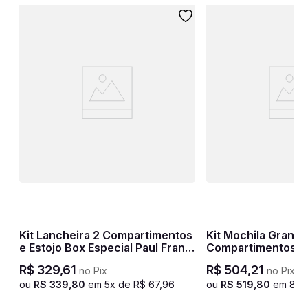
Kit Lancheira 2 Compartimentos
Kit Mochila Grande 2
e Estojo Box Especial Paul Frank
Compartimentos e 
T03 - Cereja
Compartimentos Pa
R$
329
,
61
R$
504
,
21
no Pix
no Pix
e
- Rosa Claro
ou
R$
339
,
80
em
5
x de
R$
67
,
96
ou
R$
519
,
80
em
8
x 