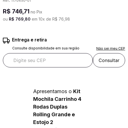
:
1170450-01
R$
746
,
71
no Pix
ou
R$
769
,
80
em
10
x de
R$
76
,
98
Entrega e retira
Consulte disponibilidade em sua região
Não sei meu CEP
Consultar
Apresentamos o
Kit
Mochila Carrinho 4
Rodas Duplas
Rolling Grande e
Estojo 2