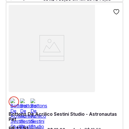
Bottons De Acrilico Sestini Studio - Astronautas
Pet
R$
12
,
51
no Pix