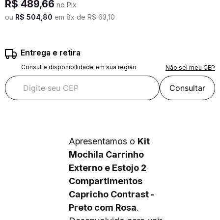
R$
489
,
66
no Pix
ou
R$
504
,
80
em
8
x de
R$
63
,
10
Entrega e retira
Consulte disponibilidade em sua região
Não sei meu CEP
Consultar
Apresentamos o
Kit
Mochila Carrinho
Externo e Estojo 2
Compartimentos
Capricho Contrast -
Preto com Rosa
.