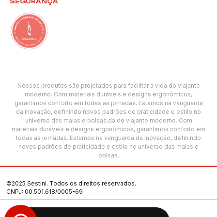
SEGURANÇA
Nossos produtos são projetados para facilitar a vida do viajante
moderno. Com materiais duráveis e designs ergonômicos,
garantimos conforto em todas as jornadas. Estamos na vanguarda
da inovação, definindo novos padrões de praticidade e estilo no
universo das malas e bolsas.da do viajante moderno. Com
materiais duráveis e designs ergonômicos, garantimos conforto em
todas as jornadas. Estamos na vanguarda da inovação, definindo
novos padrões de praticidade e estilo no universo das malas e
bolsas.
©2025 Sestini. Todos os direitos reservados.
CNPJ: 00.501.618/0005-69
Termos de Uso