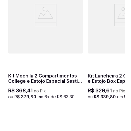
Kit Mochila 2 Compartimentos
Kit Lancheira 2 Compartimentos
College e Estojo Especial Sestini
e Estojo Box Espec
Crinkle - Azul
T03 - Cereja
R$
368
,
41
R$
329
,
61
no Pix
no Pix
e
ou
R$
379
,
80
em
6
x de
R$
63
,
30
ou
R$
339
,
80
em
5
x