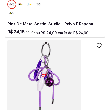
Pins De Metal Sestini Studio - Polvo E Raposa
R$
24
,
15
no Pix
ou
R$
24
,
90
em
1
x de
R$
24
,
90