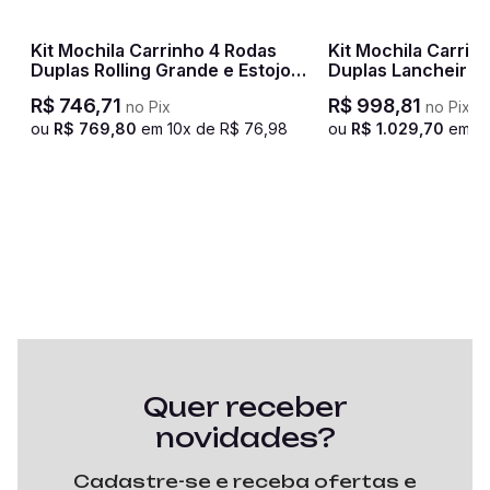
Kit Mochila Carrinho 4 Rodas
Kit Mochila Carrin
Duplas Rolling Grande e Estojo
Duplas Lancheira 
Especial Sestini Crinkle - Azul
Compartimentos e 
R$
746
,
71
R$
998
,
81
no Pix
no Pix
Paul Frank Fun - P
ou
R$
769
,
80
em
10
x de
R$
76
,
98
ou
R$
1
.
029
,
70
em
10
Quer receber
novidades?
Cadastre-se e receba ofertas e