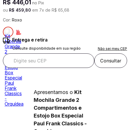
R$
446
,
01
no Pix
ou
R$
459
,
80
em
7
x de
R$
65
,
68
Cor:
Roxo
Entrega e retira
Consulte disponibilidade em sua região
Não sei meu CEP
Consultar
Apresentamos o
Kit
Mochila Grande 2
Compartimentos e
Estojo Box Especial
Paul Frank Classics -