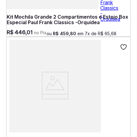
Kit Mochila Grande 2 Compartimentos e Estojo Box
Especial Paul Frank Classics -Orquídea
R$
446
,
01
no Pix
ou
R$
459
,
80
em
7
x de
R$
65
,
68