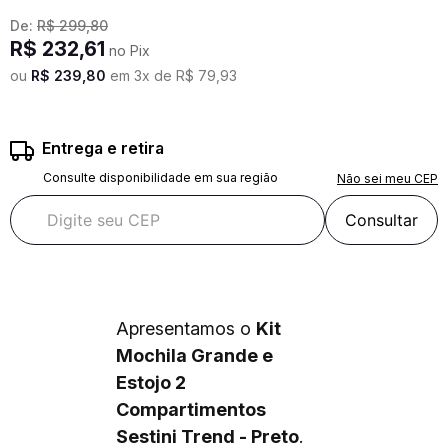
De:
R$
299
,
80
R$
232
,
61
no Pix
ou
R$
239
,
80
em
3
x de
R$
79
,
93
Entrega e retira
Consulte disponibilidade em sua região
Não sei meu CEP
Consultar
Apresentamos o
Kit
Mochila Grande e
Estojo 2
Compartimentos
Sestini Trend - Preto
.