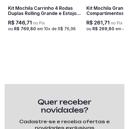
al
Kit Mochila Carrinho 4 Rodas
Kit Mochila Grande
Duplas Rolling Grande e Estojo
Compartimentos N
Especial Sestini Crinkle - Azul
Lakers Preto
R$
746
,
71
R$
261
,
71
no Pix
no Pix
ou
R$
769
,
80
em
10
x de
R$
76
,
98
ou
R$
269
,
80
em
4
x
Quer receber
novidades?
Cadastre-se e receba ofertas e
novidades exclusivas