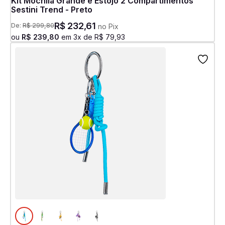
Kit Mochila Grande e Estojo 2 Compartimentos
Sestini Trend - Preto
R$
232
,
61
De:
R$
299
,
80
no Pix
ou
R$
239
,
80
em
3
x de
R$
79
,
93