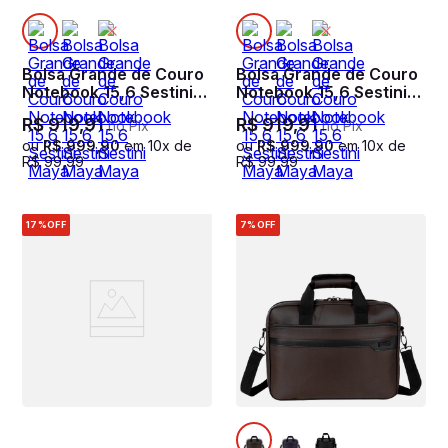
Bolsa Grande de Couro
Bolsa Grande de Couro
Notebook 15,6 Sestini
Notebook 15,6 Sestini
Maya - Marrom
Maya - Nude
R$
919
,
91
R$
919
,
91
no Pix
no Pix
ou
R$
999
,
90
em
10
x de
ou
R$
999
,
90
em
10
x de
R$
99
,
99
R$
99
,
99
17%
OFF
7%
OFF