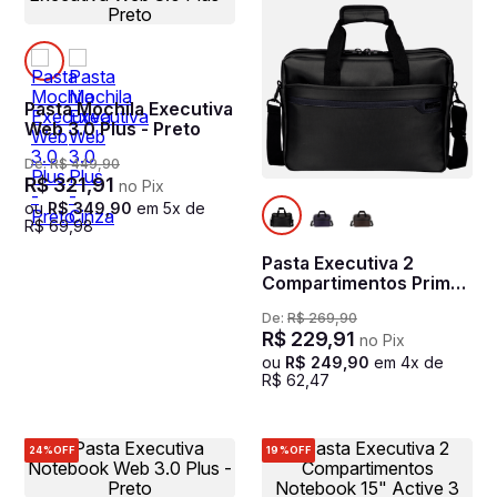
Pasta Mochila Executiva
Web 3.0 Plus - Preto
De:
R$
449
,
90
R$
321
,
91
no Pix
ou
R$
349
,
90
em
5
x de
R$
69
,
98
Pasta Executiva 2
Compartimentos Prime
Preto
De:
R$
269
,
90
R$
229
,
91
no Pix
ou
R$
249
,
90
em
4
x de
R$
62
,
47
24%
OFF
19%
OFF