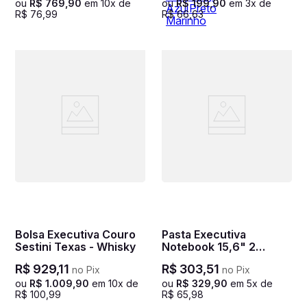
ou
R$
769
,
90
em
10
x de
ou
R$
199
,
90
em
3
x de
R$
76
,
99
R$
66
,
63
Bolsa Executiva Couro
Pasta Executiva
Sestini Texas - Whisky
Notebook 15,6" 2
compartimentos Smart
R$
929
,
11
R$
303
,
51
no Pix
no Pix
Preto
ou
R$
1
.
009
,
90
em
10
x de
ou
R$
329
,
90
em
5
x de
R$
100
,
99
R$
65
,
98