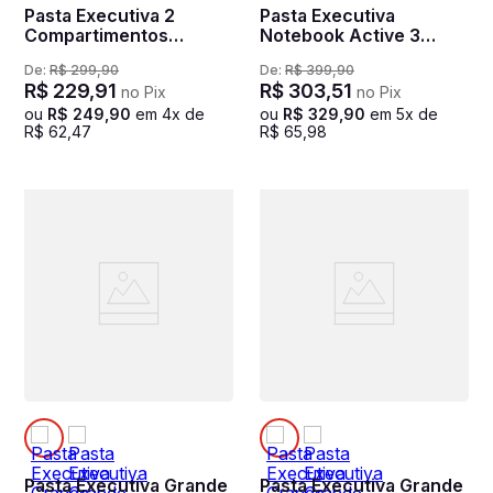
Pasta Executiva 2
Pasta Executiva
Compartimentos
Notebook Active 3
Notebook 15 Sestini
Preto
De:
R$
299
,
90
De:
R$
399
,
90
Prime - Azul
R$
229
,
91
R$
303
,
51
no Pix
no Pix
ou
R$
249
,
90
em
4
x de
ou
R$
329
,
90
em
5
x de
R$
62
,
47
R$
65
,
98
Pasta Executiva Grande
Pasta Executiva Grande