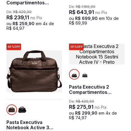
Compartimentos
Compartimentos Sestini
De:
R$
1
.
169
,
90
Notebook 15 Sestini
Smart II - Preto
R$
643
,
91
De:
R$
429
,
90
no Pix
Active IV Marrom - Café
R$
239
,
11
no Pix
ou
R$
699
,
90
em
10
x de
R$
69
,
99
ou
R$
259
,
90
em
4
x de
R$
64
,
97
40%
OFF
30%
OFF
Pasta Executiva 2
Compartimentos
Notebook 15 Sestini
De:
R$
429
,
90
Active IV - Preto
R$
275
,
91
no Pix
ou
R$
299
,
90
em
4
x de
R$
74
,
97
Pasta Executiva
Notebook Active 3