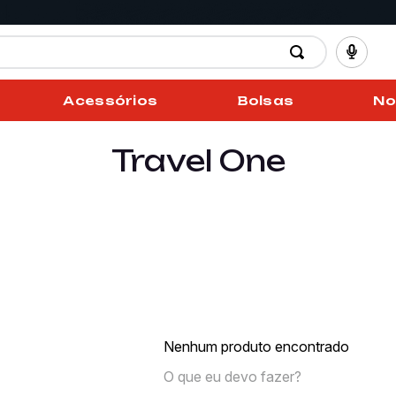
Acessórios
Bolsas
No
Travel One
Nenhum produto encontrado
O que eu devo fazer?