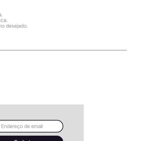
a.
sca.
rmo desejado.