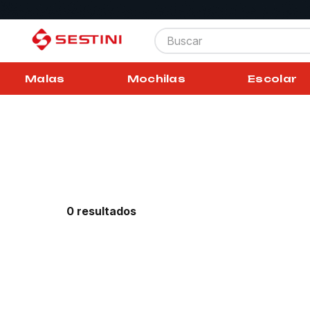
Buscar
Malas
Mochilas
Escolar
0