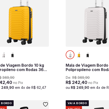
 de Viagem Bordo 10 kg
Mala de Viagem Bordo
propileno com Rodas 360°
Polipropileno com Rod
asic - Amarelo
PP Basic - Branco
$
369
,
90
De:
R$
369
,
90
42
,
40
R$
242
,
40
no Pix
no Pix
$
249
,
90
em
4
x de
R$
62
,
47
ou
R$
249
,
90
em
4
x de
R
A BORDO
VAI A BORDO