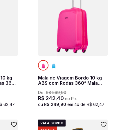
 10 kg
Mala de Viagem Bordo 10 kg
as 360°
ABS com Rodas 360° Mala
Rigida Infantil - Pink - Rosa
De:
R$
599
,
90
R$
242
,
40
no Pix
$
62
,
47
ou
R$
249
,
90
em
4
x de
R$
62
,
47
VAI A BORDO