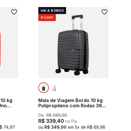
VAI A BORDO
5%
OFF
 10 kg
Mala de Viagem Bordo 10 kg
Uno
Polipropileno com Rodas 360°
PP Essencial - Grafite
De:
R$
369
,
90
R$
339
,
40
no Pix
$
74
,
97
ou
R$
349
,
90
em
5
x de
R$
69
,
98