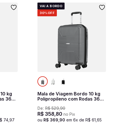
VAI A BORDO
30%
OFF
 10 kg
Mala de Viagem Bordo 10 kg
as 360°
Polipropileno com Rodas 360°
sa
PP Prime - Cinza oceânico
De:
R$
529
,
90
R$
358
,
80
no Pix
$
74
,
97
ou
R$
369
,
90
em
6
x de
R$
61
,
65