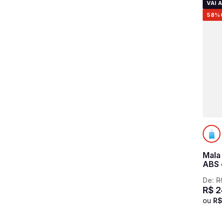
VAI 
58%
Mala
ABS 
Rigid
De:
R
R$
2
ou
R