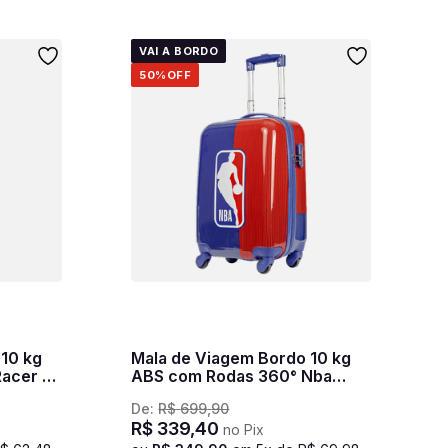
VAI A BORDO
50%
OFF
 10 kg
Mala de Viagem Bordo 10 kg
acer -
ABS com Rodas 360° Nba
Space - Vermelho
De:
R$
699
,
90
R$
339
,
40
no Pix