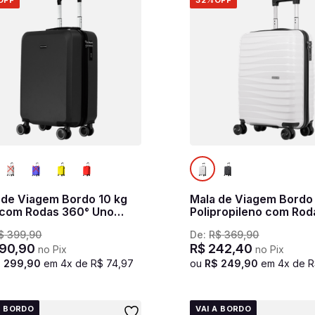
OFF
32%
OFF
 de Viagem Bordo 10 kg
Mala de Viagem Bordo
com Rodas 360° Uno
Polipropileno com Rod
r - Preto
PP Essencial - Branco
$
399
,
90
De:
R$
369
,
90
90
,
90
R$
242
,
40
no Pix
no Pix
$
299
,
90
em
4
x de
R$
74
,
97
ou
R$
249
,
90
em
4
x de
R
A BORDO
VAI A BORDO