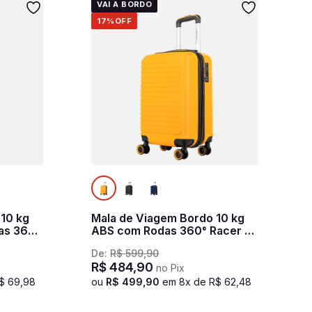
VAI A BORDO
17%
OFF
 10 kg
Mala de Viagem Bordo 10 kg
as 360°
ABS com Rodas 360° Racer -
o
Amarelo
De:
R$
599
,
90
R$
484
,
90
no Pix
$
69
,
98
ou
R$
499
,
90
em
8
x de
R$
62
,
48