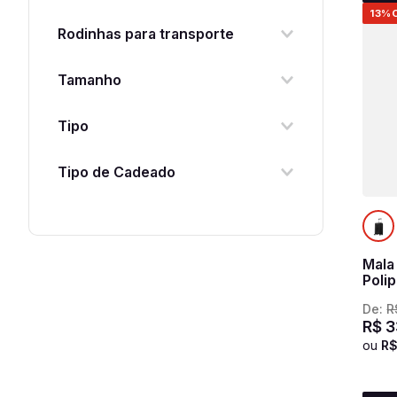
13%
Sim
Rodinhas para transporte
Sim
Tamanho
Bordo
Tipo
Médio
Escolar
Tipo de Cadeado
Grande
Viagem
Único
Fixo com TSA
Kit
Fixo
Fixo Flat com Segredo
Mala
Poli
Cadeado TSA Flat com Segredo
PP B
De:
R
R$
3
ou
R