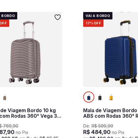
A BORDO
VAI A BORDO
OFF
17%
OFF
 de Viagem Bordo 10 kg
Mala de Viagem Bordo
com Rodas 360° Vega 3T
ABS com Rodas 360° R
za grafite
Marinho
$
769
,
90
De:
R$
599
,
90
87
,
90
R$
484
,
90
no Pix
no Pix