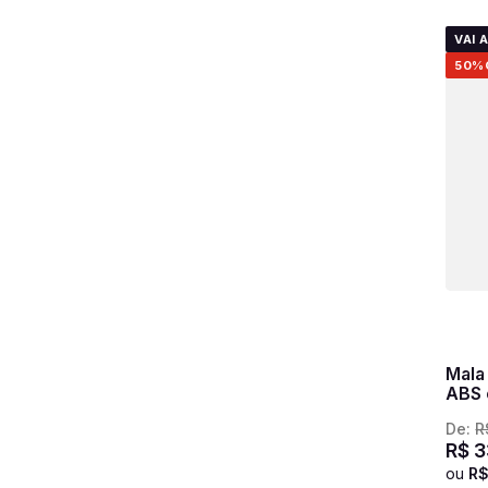
VAI 
50%
Mala
ABS 
Spac
De:
R
R$
3
ou
R