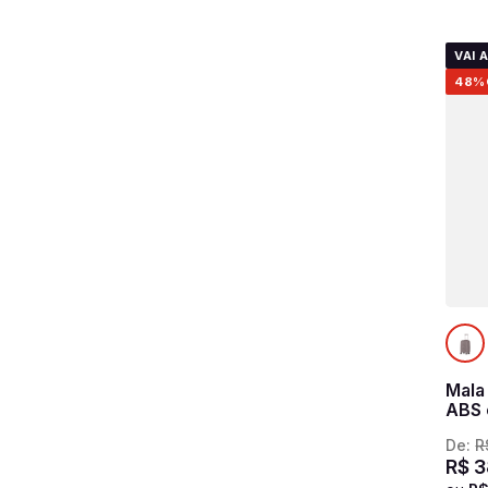
VAI 
48%
Mala
ABS 
- Cin
De:
R
R$
3