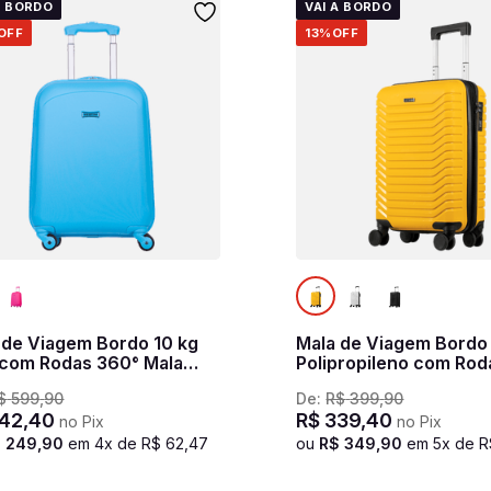
A BORDO
VAI A BORDO
OFF
13%
OFF
 de Viagem Bordo 10 kg
Mala de Viagem Bordo
com Rodas 360° Mala
Polipropileno com Rod
a Infantil - Acqua
PP Basic Plus - Amarel
$
599
,
90
De:
R$
399
,
90
42
,
40
R$
339
,
40
no Pix
no Pix
$
249
,
90
em
4
x de
R$
62
,
47
ou
R$
349
,
90
em
5
x de
R