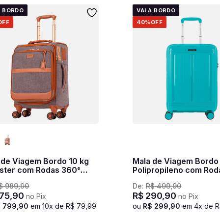
A BORDO
VAI A BORDO
OFF
40%
OFF
 de Viagem Bordo 10 kg
Mala de Viagem Bordo
éster com Rodas 360°
Polipropileno com Rod
le - Cinza
PP Pulse - Azul turque
$
989
,
90
De:
R$
499
,
90
75
,
90
R$
290
,
90
no Pix
no Pix
$
799
,
90
em
10
x de
R$
79
,
99
ou
R$
299
,
90
em
4
x de
R