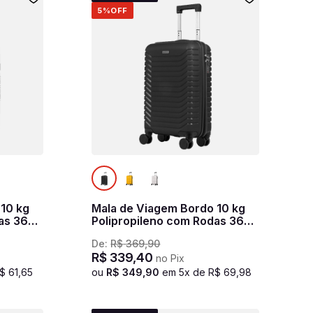
5%
OFF
 10 kg
Mala de Viagem Bordo 10 kg
as 360°
Polipropileno com Rodas 360°
PP Basic - Preto
De:
R$
369
,
90
R$
339
,
40
no Pix
$
61
,
65
ou
R$
349
,
90
em
5
x de
R$
69
,
98