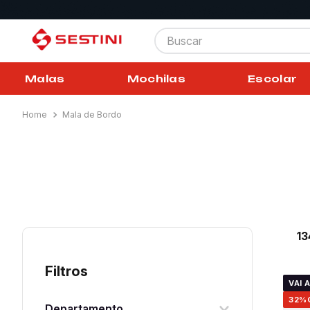
Buscar
Malas
Mochilas
Escolar
Mala de Bordo
1
Filtros
VAI 
32%
Departamento