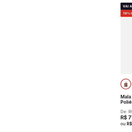
VAI 
19%
Mala
Poli
Roya
De:
R
R$
7
ou
R