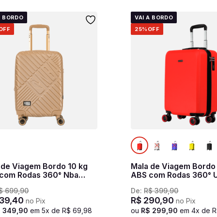
A BORDO
VAI A BORDO
OFF
25%
OFF
 de Viagem Bordo 10 kg
Mala de Viagem Bordo
com Rodas 360° Nba
ABS com Rodas 360° 
e - Dourado
Racer - Vermelho
$
699
,
90
De:
R$
399
,
90
39
,
40
R$
290
,
90
no Pix
no Pix
$
349
,
90
em
5
x de
R$
69
,
98
ou
R$
299
,
90
em
4
x de
R