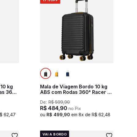
17%
OFF
 10 kg
Mala de Viagem Bordo 10 kg
as 360°
ABS com Rodas 360° Racer -
Preto
De:
R$
599
,
90
R$
484
,
90
no Pix
$
62
,
47
ou
R$
499
,
90
em
8
x de
R$
62
,
48
VAI A BORDO