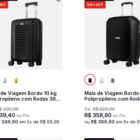
OFF
30%
OFF
 de Viagem Bordo 10 kg
Mala de Viagem Bordo
propileno com Rodas 360°
Polipropileno com Rod
asic Plus - Preto
PP Prime - Preto
$
399
,
90
De:
R$
529
,
90
39
,
40
R$
358
,
80
no Pix
no Pix
$
349
,
90
em
5
x de
R$
69
,
98
ou
R$
369
,
90
em
6
x de
R