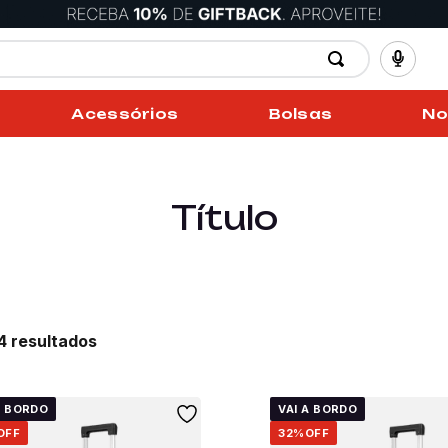
Acessórios
Bolsas
No
Título
34
A BORDO
VAI A BORDO
OFF
32%
OFF