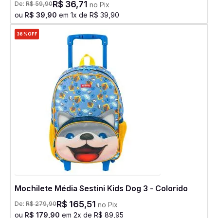
R$
36
,
71
De:
R$
59
,
90
no Pix
ou
R$
39
,
90
em
1
x de
R$
39
,
90
36%
OFF
Mochilete Média Sestini Kids Dog 3 - Colorido
R$
165
,
51
De:
R$
279
,
90
no Pix
ou
R$
179
,
90
em
2
x de
R$
89
,
95