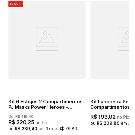
43%
OFF
Kit 6 Estojos 2 Compartimentos
Kit Lancheira Pequ
PJ Masks Power Heroes -
Compartimentos Se
-
Colorido
Dog 3 - Colorido
R$
193
,
02
De:
R$
419
,
40
no Pix
R$
220
,
25
no Pix
ou
R$
209
,
80
em
3
x
ou
R$
239
,
40
em
3
x de
R$
79
,
80