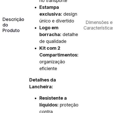
no transporte
Estampa
exclusiva:
design
Descrição
único e divertido
Dimensões e
do
Logo em
Característica
Produto
borracha:
detalhe
de qualidade
Kit com 2
Compartimentos:
organização
eficiente
Detalhes da
Lancheira:
Resistente a
líquidos:
proteção
contra