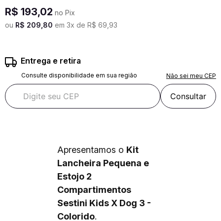
R$
193
,
02
no Pix
ou
R$
209
,
80
em
3
x de
R$
69
,
93
Entrega e retira
Consulte disponibilidade em sua região
Não sei meu CEP
Consultar
Apresentamos o
Kit
Lancheira Pequena e
Estojo 2
Compartimentos
Sestini Kids X Dog 3 -
Colorido
.