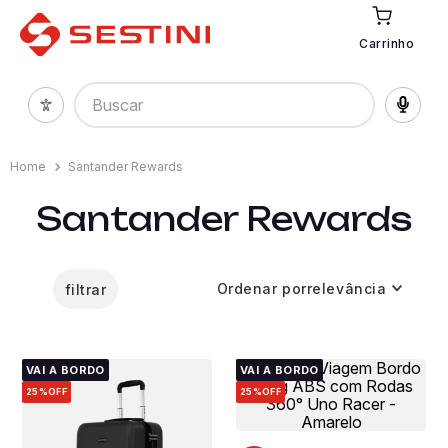
Carrinho
Buscar
Santander Rewards
Santander Rewards
Ordenar por
relevância
filtrar
VAI A BORDO
VAI A BORDO
25%
OFF
25%
OFF