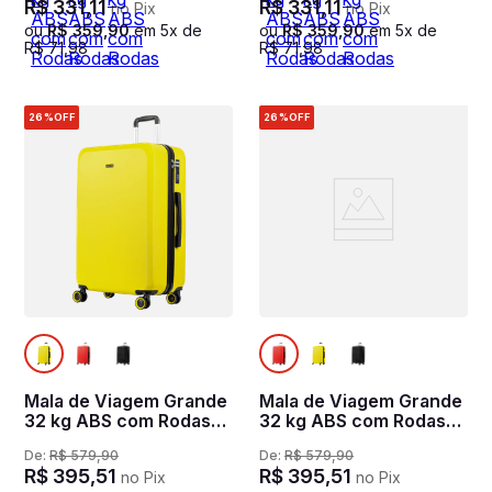
R$
331
,
11
R$
331
,
11
no Pix
no Pix
ou
R$
359
,
90
em
5
x de
ou
R$
359
,
90
em
5
x de
R$
71
,
98
R$
71
,
98
26%
OFF
26%
OFF
Mala de Viagem Grande
Mala de Viagem Grande
32 kg ABS com Rodas
32 kg ABS com Rodas
360° Uno Racer -
360° Uno Racer -
De:
R$
579
,
90
De:
R$
579
,
90
Amarelo
Vermelho
R$
395
,
51
R$
395
,
51
no Pix
no Pix