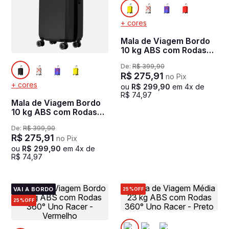
+ cores
Mala de Viagem Bordo
10 kg ABS com Rodas
360° Uno Racer -
De:
R$
399
,
90
Amarelo
R$
275
,
91
no Pix
+ cores
ou
R$
299
,
90
em
4
x de
R$
74
,
97
Mala de Viagem Bordo
10 kg ABS com Rodas
360° Uno Racer - Preto
De:
R$
399
,
90
R$
275
,
91
no Pix
ou
R$
299
,
90
em
4
x de
R$
74
,
97
VAI A BORDO
25%
OFF
25%
OFF