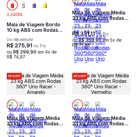
Mala de Viagem Média
+ cores
23 kg ABS com Rodas
360° Uno Racer - Preto
Mala de Viagem Bordo
De:
R$
479
,
90
10 kg ABS com Rodas
R$
331
,
11
no Pix
360° Uno Racer -
De:
R$
399
,
90
ou
R$
359
,
90
em
5
x de
Vermelho
R$
275
,
91
R$
71
,
98
no Pix
ou
R$
299
,
90
em
4
x de
R$
74
,
97
25%
OFF
25%
OFF
Mala de Viagem Média
Mala de Viagem Média
23 kg ABS com Rodas
23 kg ABS com Rodas
360° Uno Racer -
360° Uno Racer -
De:
R$
479
,
90
De:
R$
479
,
90
Amarelo
Vermelho