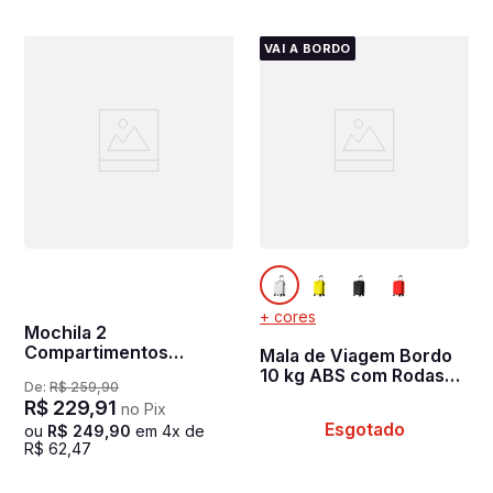
VAI A BORDO
+ cores
Mochila 2
Compartimentos
Mala de Viagem Bordo
Notebook Sestini
10 kg ABS com Rodas
De:
R$
259
,
90
Harvest Preto
360° Uno Racer -
R$
229
,
91
no Pix
Branco
Esgotado
ou
R$
249
,
90
em
4
x de
R$
62
,
47